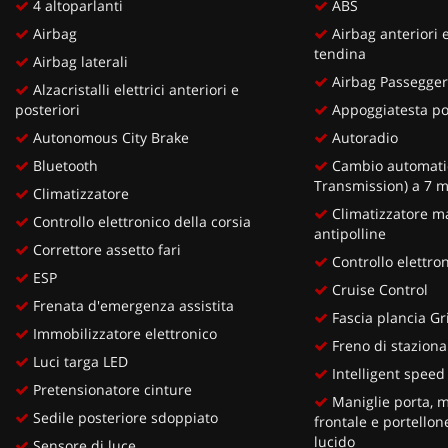
4 altoparlanti
ABS
Airbag
Airbag anteriori e
tendina
Airbag laterali
Airbag Passegge
Alzacristalli elettrici anteriori e
posteriori
Appoggiatesta pos
Autonomous City Brake
Autoradio
Bluetooth
Cambio automatic
Transmission) a 7 
Climatizzatore
Climatizzatore ma
Controllo elettronico della corsia
antipolline
Correttore assetto fari
Controllo elettron
ESP
Cruise Control
Frenata d'emergenza assistita
Fascia plancia Gr
Immobilizzatore elettronico
Freno di staziona
Luci targa LED
Intelligent speed 
Pretensionatore cinture
Maniglie porta, 
Sedile posteriore sdoppiato
frontale e portellon
lucido
Sensore di luce