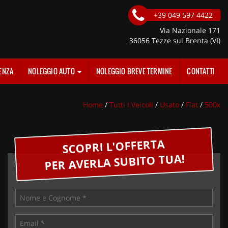
+39 049 597 4422
Via Nazionale 171
36056 Tezze sul Brenta (VI)
ENZA
NOLEGGIO AUTO
NOLEGGIO BREVE TERMINE
CONTATTI
Home
/
Tutti I Veicoli
/
Usato
/
Fiat
/
500x
SCOPRI L'OFFERTA
PER AVERLA SUBITO TUA!