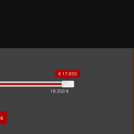
€ 17.850
18.350 €
4