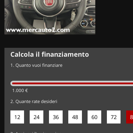
Calcola il finanziamento
1.
Quanto vuoi finanziare
1.000 €
2.
Quante rate desideri
12
24
36
48
60
72
8