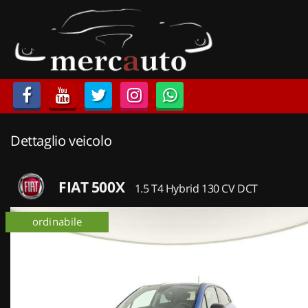
HOME
LISTA VEICOLI
ACQUISTIAMO USATO
Dettaglio veicolo
ASSISTENZA
NOLEGGIO AUTO
FIAT 500X
1.5 T4 Hybrid 130 CV DCT
NOLEGGIO LUNGO TERMINE
ordinabile
NOLEGGIO BREVE TERMINE
CONTATTI