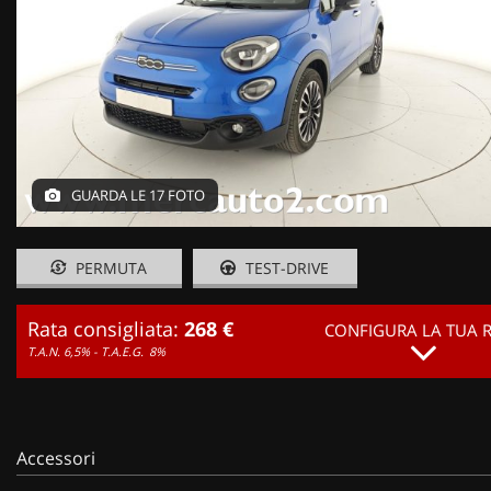
GUARDA LE 17 FOTO
PERMUTA
TEST-DRIVE
Rata consigliata:
268 €
CONFIGURA LA TUA 
T.A.N. 6,5% - T.A.E.G.
8%
Accessori