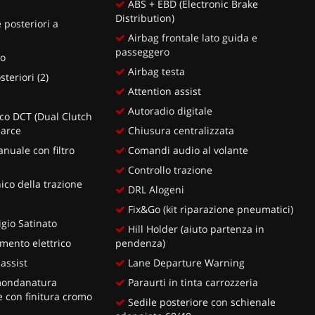
ABS + EBD (Electronic Brake
Distribution)
 posteriori a
Airbag frontale lato guida e
passeggero
ro
Airbag testa
teriori (2)
Attention assist
Autoradio digitale
o DCT (Dual Clutch
marce
Chiusura centralizzata
nuale con filtro
Comandi audio al volante
Controllo trazione
ico della trazione
DRL Alogeni
Fix&Go (kit riparazione pneumatici)
igio Satinato
Hill Holder (aiuto partenza in
mento elettrico
pendenza)
assist
Lane Departure Warning
mondanatura
Paraurti in tinta carrozzeria
e con finitura cromo
Sedile posteriore con schienale