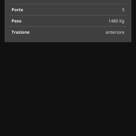
Porte
5
Peso
1480 Kg
Trazione
anteriore