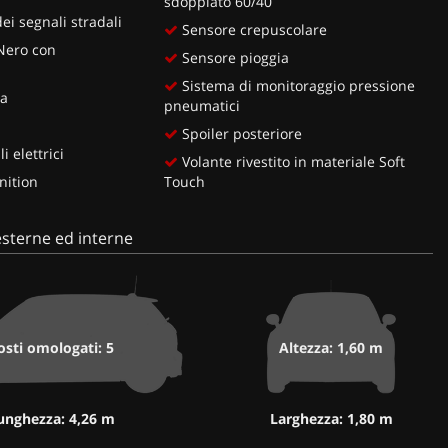
sdoppiato 60/40
i segnali stradali
Sensore crepuscolare
 Nero con
Sensore pioggia
Sistema di monitoraggio pressione
ia
pneumatici
Spoiler posteriore
i elettrici
Volante rivestito in materiale Soft
nition
Touch
sterne ed interne
osti omologati: 5
Altezza: 1,60 m
unghezza: 4,26 m
Larghezza: 1,80 m