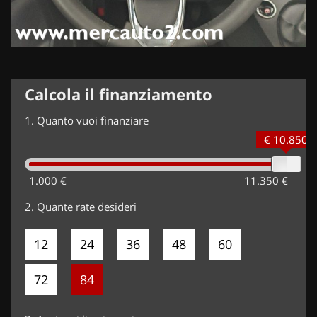
Calcola il finanziamento
1.
Quanto vuoi finanziare
€ 10.850
1.000 €
11.350 €
2.
Quante rate desideri
12
24
36
48
60
72
84