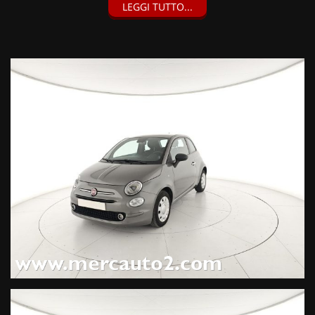
LEGGI TUTTO...
Fari Fendinebbia, Sensori di parcheggio posteriori, Sedile
posteriore sdoppiato 50/50, Sensore pioggia e crepuscolare,
Specchietti con funzione di sbrinamento, Pack Comfort (800
EUR), Grigio Pompei (600 EUR),