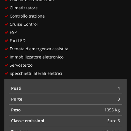
Climatizzatore
Controllo trazione
Cruise Control
ESP
Fari LED
Frenata d'emergenza assistita
Immobilizzatore elettronico
Servosterzo
Specchietti laterali elettrici
Posti
4
Porte
3
Peso
1055 Kg
Classe emissioni
Euro 6