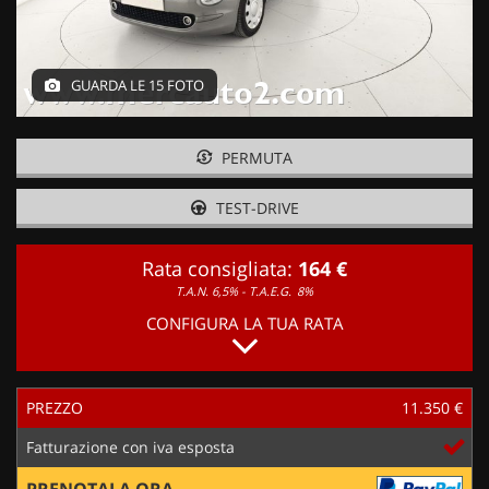
GUARDA LE 15 FOTO
PERMUTA
TEST-DRIVE
Rata consigliata:
164 €
T.A.N. 6,5% - T.A.E.G.
8%
CONFIGURA LA TUA RATA
PREZZO
11.350 €
Fatturazione con iva esposta
PRENOTALA ORA