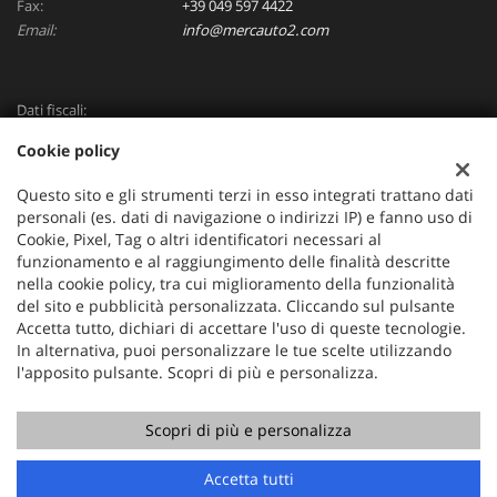
Fax:
+39 049 597 4422
Email:
info@mercauto2.com
Dati fiscali:
ALLES DI INVERSO LORENZO
Cookie policy
Via Nazionale, 171 PD - 36056 Tezze sul Brenta
C.F/P.IVA:
03514030240
Questo sito e gli strumenti terzi in esso integrati trattano dati
Registro delle imprese:
PD
personali (es. dati di navigazione o indirizzi IP) e fanno uso di
Cookie, Pixel, Tag o altri identificatori necessari al
funzionamento e al raggiungimento delle finalità descritte
nella cookie policy, tra cui miglioramento della funzionalità
del sito e pubblicità personalizzata. Cliccando sul pulsante
Accetta tutto, dichiari di accettare l'uso di queste tecnologie.
In alternativa, puoi personalizzare le tue scelte utilizzando
l'apposito pulsante. Scopri di più e personalizza.
Scopri di più e personalizza
Copyright © 2026 GestionaleAuto.com S.r.l., Tutti i diritti
riservati -
Leggi l'informativa sulla privacy
-
Cookie Policy
Sito creato da:
GestionaleAuto.com
Accetta tutti