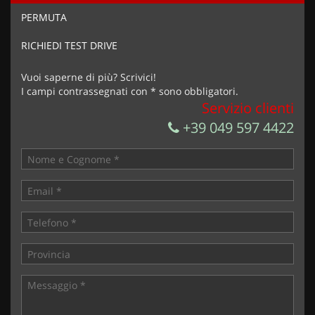
Ho letto e accetto
l'informativa privacy
*
PERMUTA
Acconsento al trattamento dei miei dati per finalità di
marketing
RICHIEDI TEST DRIVE
Invia la tua richiesta
Vuoi saperne di più? Scrivici!
I campi contrassegnati con * sono obbligatori.
Servizio clienti
+39 049 597 4422