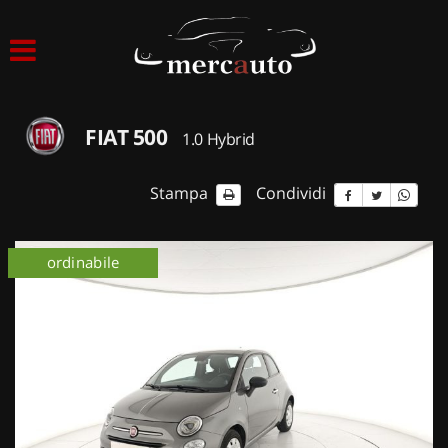
HOME
LISTA VEICOLI
FIAT 500
1.0 Hybrid
ACQUISTIAMO USATO
Stampa
Condividi
ASSISTENZA
ordinabile
NOLEGGIO AUTO
NOLEGGIO LUNGO TERMINE
NOLEGGIO BREVE TERMINE
CONTATTI