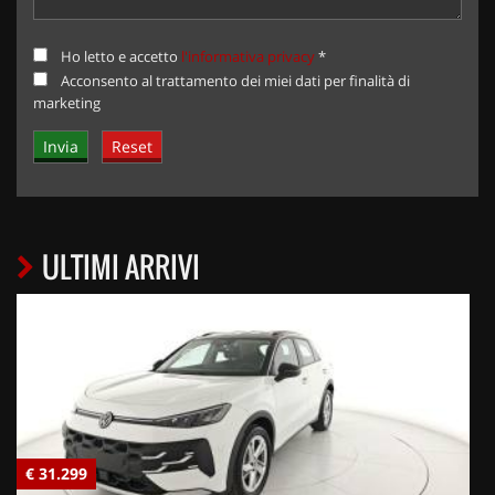
Ho letto e accetto
l'informativa privacy
*
Acconsento al trattamento dei miei dati per finalità di
marketing
ULTIMI ARRIVI
€ 31.299
€