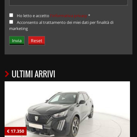
Ho letto e accetto
l'informativa privacy
*
Acconsento al trattamento dei miei dati per finalità di
marketing
ULTIMI ARRIVI
€ 17.350
€