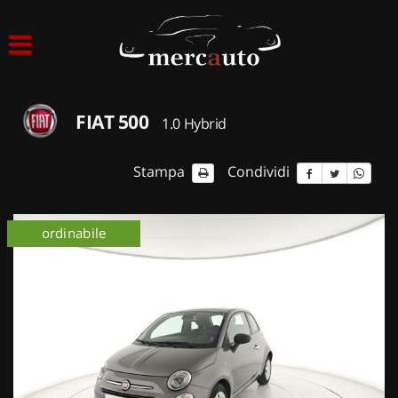
HOME
LISTA VEICOLI
FIAT 500
1.0 Hybrid
ACQUISTIAMO USATO
Stampa
Condividi
ASSISTENZA
ordinabile
NOLEGGIO AUTO
NOLEGGIO LUNGO TERMINE
NOLEGGIO BREVE TERMINE
CONTATTI