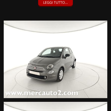
LEGGI TUTTO...
Fari Fendinebbia, Sensori di parcheggio posteriori, Sedile
posteriore sdoppiato 50/50, Sensore pioggia e crepuscolare,
Specchietti con funzione di sbrinamento, Pack Comfort (800
EUR), Grigio Pompei (600 EUR),