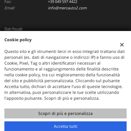
Fax:
+39 049 597 4422
Email:
info@mercauto2.com
Dati fiscali:
ALLES DI INVERSO LORENZO
Cookie policy
Via Nazionale, 171 PD - 36056 Tezze sul Brenta
C.F/P.IVA:
03514030240
Questo sito e gli strumenti terzi in esso integrati trattano dati
Registro delle imprese:
PD
personali (es. dati di navigazione o indirizzi IP) e fanno uso di
Cookie, Pixel, Tag o altri identificatori necessari al
funzionamento e al raggiungimento delle finalità descritte
nella cookie policy, tra cui miglioramento della funzionalità
del sito e pubblicità personalizzata. Cliccando sul pulsante
Accetta tutto, dichiari di accettare l'uso di queste tecnologie.
In alternativa, puoi personalizzare le tue scelte utilizzando
l'apposito pulsante. Scopri di più e personalizza.
Scopri di più e personalizza
Copyright © 2026 GestionaleAuto.com S.r.l., Tutti i diritti
riservati -
Leggi l'informativa sulla privacy
-
Cookie Policy
Sito creato da:
GestionaleAuto.com
Accetta tutti