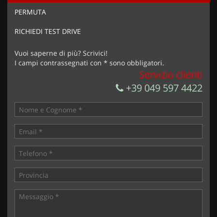
Ho letto e accetto
l'informativa privacy
*
PERMUTA
Acconsento al trattamento dei miei dati per finalità di
marketing
RICHIEDI TEST DRIVE
Invia la tua richiesta
Vuoi saperne di più? Scrivici!
I campi contrassegnati con * sono obbligatori.
Servizio clienti
+39 049 597 4422