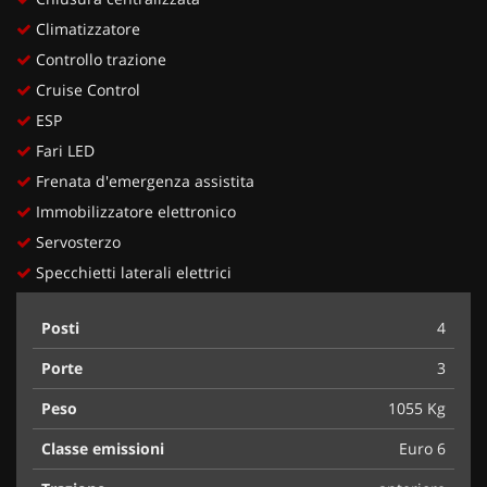
Climatizzatore
Controllo trazione
Cruise Control
ESP
Fari LED
Frenata d'emergenza assistita
Immobilizzatore elettronico
Servosterzo
Specchietti laterali elettrici
Posti
4
Porte
3
Peso
1055 Kg
Classe emissioni
Euro 6