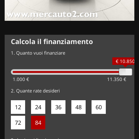
Calcola il finanziamento
1.
Quanto vuoi finanziare
€ 10.850
1.000 €
11.350 €
2.
Quante rate desideri
12
24
36
48
60
72
84