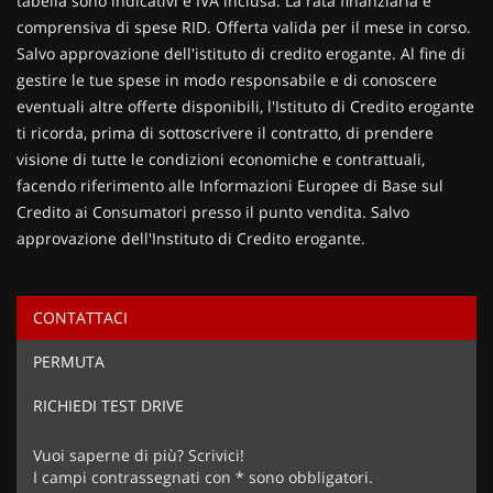
tabella sono indicativi e IVA inclusa. La rata finanziaria è
comprensiva di spese RID. Offerta valida per il mese in corso.
Salvo approvazione dell'istituto di credito erogante. Al fine di
gestire le tue spese in modo responsabile e di conoscere
eventuali altre offerte disponibili, l'Istituto di Credito erogante
ti ricorda, prima di sottoscrivere il contratto, di prendere
visione di tutte le condizioni economiche e contrattuali,
facendo riferimento alle Informazioni Europee di Base sul
Credito ai Consumatori presso il punto vendita. Salvo
approvazione dell'Instituto di Credito erogante.
CONTATTACI
Ho letto e accetto
l'informativa privacy
*
PERMUTA
Acconsento al trattamento dei miei dati per finalità di
marketing
RICHIEDI TEST DRIVE
Invia la tua richiesta
Vuoi saperne di più? Scrivici!
I campi contrassegnati con * sono obbligatori.