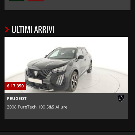
ULTIMI ARRIVI
€ 17.350
€
PEUGEOT
2008 PureTech 100 S&S Allure