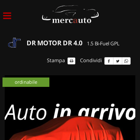
HOME
LISTA VEICOLI
DR MOTOR DR 4.0
1.5 Bi-Fuel GPL
ACQUISTIAMO USATO
Stampa
Condividi
ASSISTENZA
ordinabile
NOLEGGIO AUTO
NOLEGGIO LUNGO TERMINE
NOLEGGIO BREVE TERMINE
CONTATTI