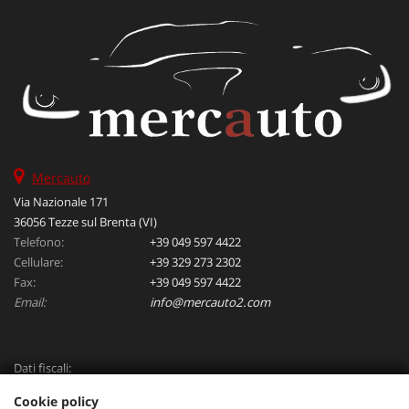
Mercauto
Via Nazionale 171
36056 Tezze sul Brenta (VI)
Telefono:
+39 049 597 4422
Cellulare:
+39 329 273 2302
Fax:
+39 049 597 4422
Email:
info@mercauto2.com
Dati fiscali:
ALLES DI INVERSO LORENZO
Cookie policy
Via Nazionale, 171 PD - 36056 Tezze sul Brenta