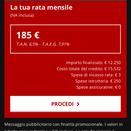
La tua rata mensile
(IVA inclusa)
185 €
T.A.N. 6,5% - T.A.E.G.
7,91
%
Importo finanziato: €
12.250
Costo totale del credito: €
15.532
Spese di incasso rata: €
3
Spese istruttoria: €
250
Spese assicurative: €
0
PROCEDI
Contattaci
Messaggio pubblicitario con finalità promozionale. I valori in