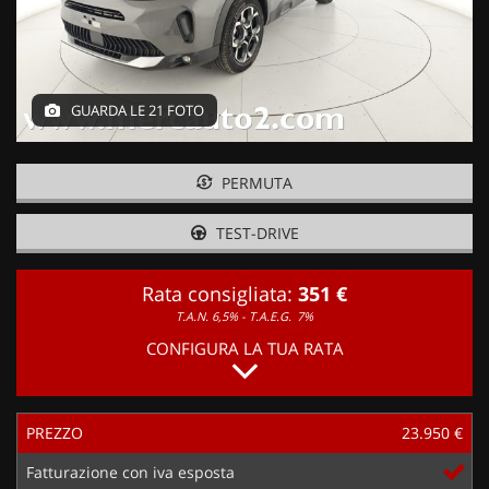
GUARDA LE 21 FOTO
PERMUTA
TEST-DRIVE
Rata consigliata:
351 €
T.A.N. 6,5% - T.A.E.G.
7%
CONFIGURA LA TUA RATA
PREZZO
23.950 €
Fatturazione con iva esposta