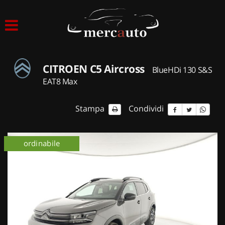
HOME
LISTA VEICOLI
CITROEN C5 Aircross
BlueHDi 130 S&S
ACQUISTIAMO USATO
EAT8 Max
ASSISTENZA
Stampa
Condividi
NOLEGGIO AUTO
ordinabile
NOLEGGIO LUNGO TERMINE
NOLEGGIO BREVE TERMINE
CONTATTI