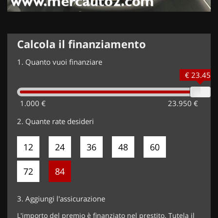
Calcola il finanziamento
1.
Quanto vuoi finanziare
€ 23.450
1.000 €
23.950 €
2.
Quante rate desideri
12
24
36
48
60
72
84
3.
Aggiungi l'assicurazione
L'importo del premio è finanziato nel prestito. Tutela il