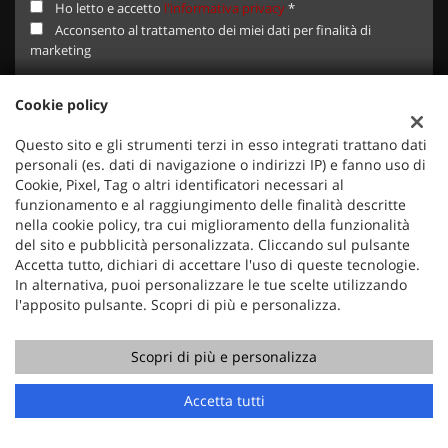
Ho letto e accetto
l'informativa privacy
*
Acconsento al trattamento dei miei dati per finalità di
marketing
Cookie policy
Questo sito e gli strumenti terzi in esso integrati trattano dati
personali (es. dati di navigazione o indirizzi IP) e fanno uso di
Cookie, Pixel, Tag o altri identificatori necessari al
ULTIMI ARRIVI
funzionamento e al raggiungimento delle finalità descritte
nella cookie policy, tra cui miglioramento della funzionalità
del sito e pubblicità personalizzata. Cliccando sul pulsante
Accetta tutto, dichiari di accettare l'uso di queste tecnologie.
In alternativa, puoi personalizzare le tue scelte utilizzando
l'apposito pulsante. Scopri di più e personalizza.
Scopri di più e personalizza
€ 17.350
€
Accetta tutti
PEUGEOT