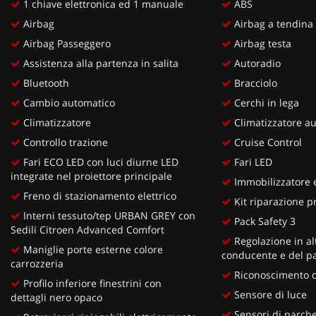
1 chiave elettronica ed 1 manuale
ABS
Airbag
Airbag a tendina
Airbag Passeggero
Airbag testa
Assistenza alla partenza in salita
Autoradio
Bluetooth
Bracciolo
Cambio automatico
Cerchi in lega
Climatizzatore
Climatizzatore au
Controllo trazione
Cruise Control
Fari ECO LED con luci diurne LED
Fari LED
integrate nel proiettore principale
Immobilizzatore e
Freno di stazionamento elettrico
Kit riparazione p
Interni tessuto/tep URBAN GREY con
Pack Safety 3
Sedili Citroen Advanced Comfort
Regolazione in alt
Maniglie porte esterne colore
conducente e del p
carrozzeria
Riconoscimento de
Profilo inferiore finestrini con
Sensore di luce
dettagli nero opaco
Sensori di parche