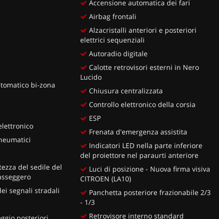
Accensione automatica dei fari
Airbag frontali
Alzacristalli anteriori e posteriori
elettrici sequenziali
Autoradio digitale
Calotte retrovisori esterni in Nero
Lucido
tomatico bi-zona
Chiusura centralizzata
Controllo elettronico della corsia
ESP
lettronico
Frenata d'emergenza assistita
neumatici
Indicatori LED nella parte inferiore
del proiettore nel paraurti anteriore
ezza del sedile del
Luci di posizione - Nuova firma visiva
asseggero
CITROEN (LA10)
i segnali stradali
Panchetta posteriore frazionabile 2/3
- 1/3
Retrovisore interno standard
ggio posteriori