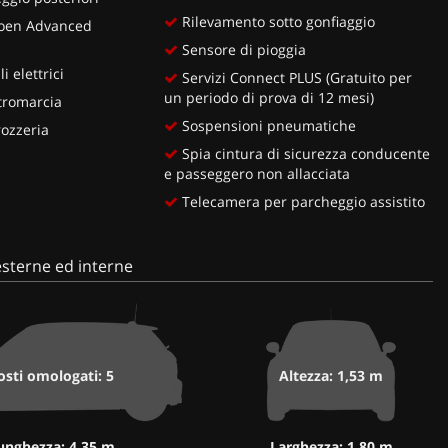
Rilevamento sotto gonfiaggio
roen Advanced
Sensore di pioggia
i elettrici
Servizi Connect PLUS (Gratuito per
un periodo di prova di 12 mesi)
tromarcia
Sospensioni pneumatiche
rozzeria
Spia cintura di sicurezza conducente
e passeggero non allacciata
Telecamera per parcheggio assistito
sterne ed interne
osti omologati: 5
Altezza: 1,53 m
unghezza: 4,35 m
Larghezza: 1,80 m