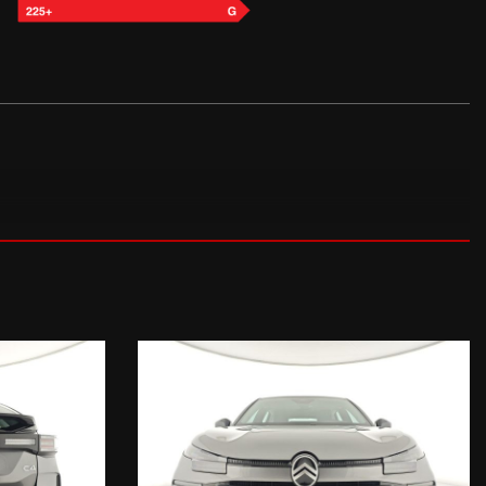
fili (Apple CarPlay & Android Auto), Connected Nav Pack (650