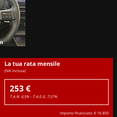
La tua rata mensile
(IVA inclusa)
253 €
T.A.N. 6,5% - T.A.E.G.
7,57
%
Importo finanziato: €
16.850