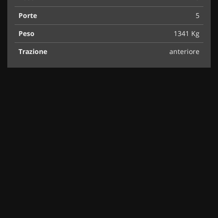
Porte
5
Peso
1341 Kg
Trazione
anteriore