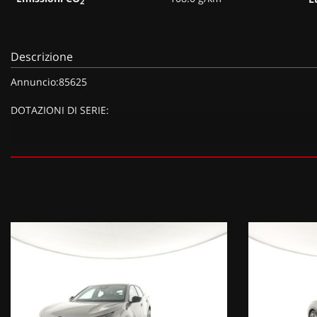
2
Descrizione
Annuncio:85625
DOTAZIONI DI SERIE:
DOTAZIONI EXTRA:
Vivavoce Bluetooth®, Sistema audio digitale DAB MP3 con 6 speak
EUR),