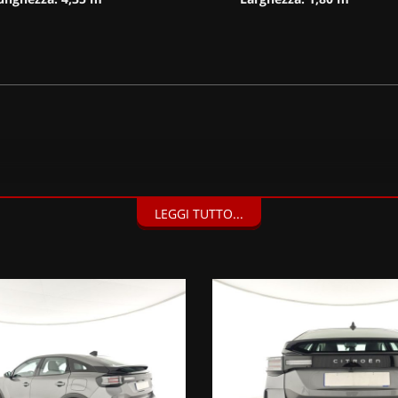
LEGGI TUTTO...
ers, Touchscreen HD da 10'' con navigazione, Mirror Screen senza 