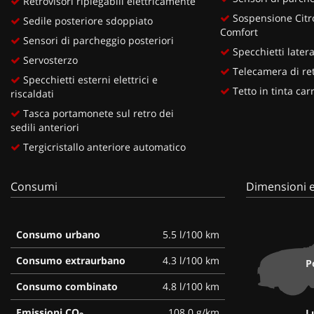
Retrovisori ripiegabili elettricamente
Sospensione Cit
Sedile posteriore sdoppiato
Comfort
Sensori di parcheggio posteriori
Specchietti lateral
Servosterzo
Telecamera di re
Specchietti esterni elettrici e
Tetto in tinta car
riscaldati
Tasca portamonete sul retro dei
sedili anteriori
Tergicristallo anteriore automatico
Consumi
Dimensioni e
Consumo urbano
5.5 l/100 km
Consumo extraurbano
4.3 l/100 km
P
Consumo combinato
4.8 l/100 km
Emissioni CO
108.0 g/km
L