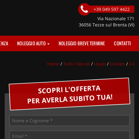
+39 049 597 4422
Via Nazionale 171
36056 Tezze sul Brenta (VI)
ENZA
NOLEGGIO AUTO
NOLEGGIO BREVE TERMINE
CONTATTI
Home
/
Tutti I Veicoli
/
Usato
/
Citroen
/
C4
SCOPRI L'OFFERTA
PER AVERLA SUBITO TUA!