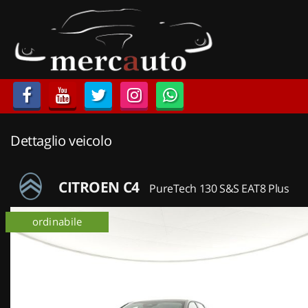
HOME
LISTA VEICOLI
ACQUISTIAMO USATO
Dettaglio veicolo
ASSISTENZA
NOLEGGIO AUTO
CITROEN C4
PureTech 130 S&S EAT8 Plus
NOLEGGIO LUNGO TERMINE
ordinabile
NOLEGGIO BREVE TERMINE
CONTATTI