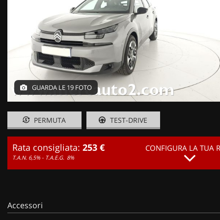
GUARDA LE 19 FOTO
PERMUTA
TEST-DRIVE
Rata consigliata:
253 €
CONFIGURA LA TUA 
T.A.N. 6,5% - T.A.E.G.
8%
Accessori