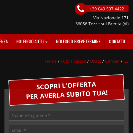
+39 049 597 4422
Via Nazionale 171
36056 Tezze sul Brenta (VI)
ENZA
NOLEGGIO AUTO
NOLEGGIO BREVE TERMINE
CONTATTI
Home
/
Tutti I Veicoli
/
Usato
/
Citroen
/
C3
SCOPRI L'OFFERTA
PER AVERLA SUBITO TUA!