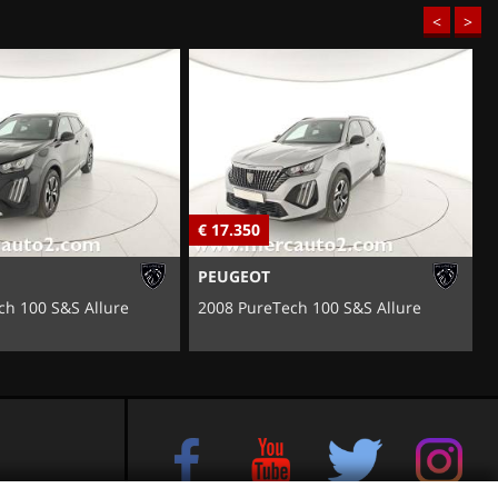
<
>
€ 17.350
€
FIAT
ch 100 S&S Allure
600 Hybrid 110 CV DCT MHEV
e sul Brenta