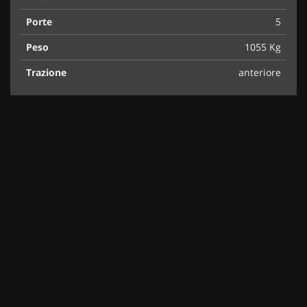
Porte
5
Peso
1055 Kg
Trazione
anteriore