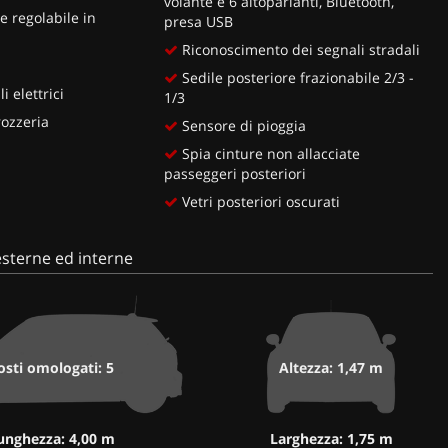
volante e 6 altoparlanti, Bluetooth,
 regolabile in
presa USB
Riconoscimento dei segnali stradali
Sedile posteriore frazionabile 2/3 -
i elettrici
1/3
rozzeria
Sensore di pioggia
Spia cinture non allacciate
passeggeri posteriori
Vetri posteriori oscurati
sterne ed interne
osti omologati: 5
Altezza: 1,47 m
unghezza: 4,00 m
Larghezza: 1,75 m