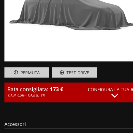
PERMUTA
TEST-DRIVE
Rata consigliata:
173 €
CONFIGURA LA TUA 
T.A.N. 6,5% - T.A.E.G.
8%
Accessori