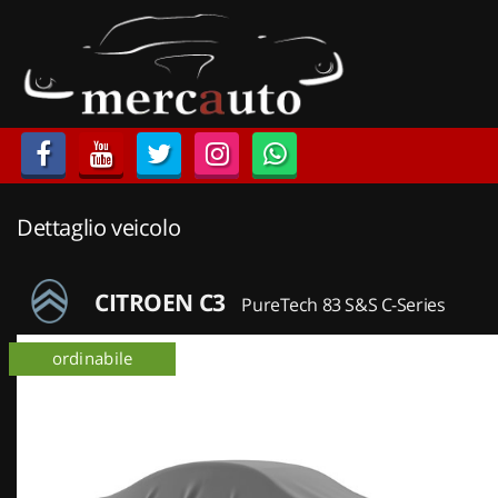
HOME
LISTA VEICOLI
ACQUISTIAMO USATO
Dettaglio veicolo
ASSISTENZA
NOLEGGIO AUTO
CITROEN C3
PureTech 83 S&S C-Series
NOLEGGIO LUNGO TERMINE
ordinabile
NOLEGGIO BREVE TERMINE
CONTATTI