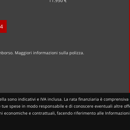
11.950 €
4
imborso. Maggiori informazioni sulla polizza.
ella sono indicativi e IVA inclusa. La rata finanziaria è comprensiva 
le tue spese in modo responsabile e di conoscere eventuali altre offer
zioni economiche e contrattuali, facendo riferimento alle Informazio