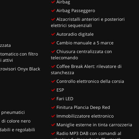
Airbag
Airbag Passeggero
Alzacristalli anteriori e posteriori
elettrici sequenziali
Autoradio digitale
Cambio manuale a 5 marce
zzata
Chiusura centralizzata con
tomatico con filtro
telecomando
 attivi
Coffee Break Alert: rilevatore di
trovisori Onyx Black
stanchezza
Controllo elettronico della corsia
ESP
Fari LED
Finitura Plancia Deep Red
e pneumatici
Immobilizzatore elettronico
 di colore nero
Maniglie esterne in tinta carrozzeria
abili e regolabili
Radio MP3 DAB con comandi al