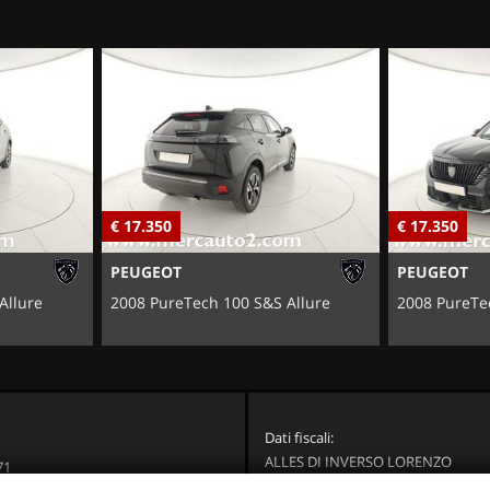
€ 17.350
€ 17.350
PEUGEOT
PEUGEOT
Allure
2008 PureTech 100 S&S Allure
2008 PureTe
Dati fiscali:
ALLES DI INVERSO LORENZO
71
Via Nazionale, 171 PD - 36056 Tezz