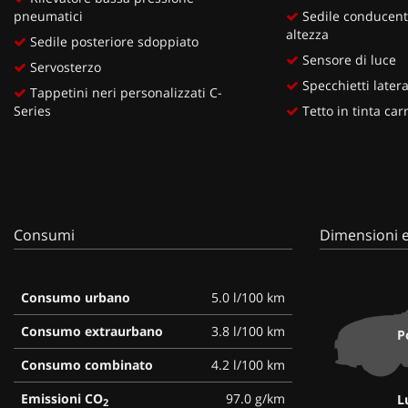
pneumatici
Sedile conducente
altezza
Sedile posteriore sdoppiato
Sensore di luce
Servosterzo
Specchietti lateral
Tappetini neri personalizzati C-
Series
Tetto in tinta car
Consumi
Dimensioni e
Consumo urbano
5.0 l/100 km
Consumo extraurbano
3.8 l/100 km
P
Consumo combinato
4.2 l/100 km
Emissioni CO
97.0 g/km
L
2