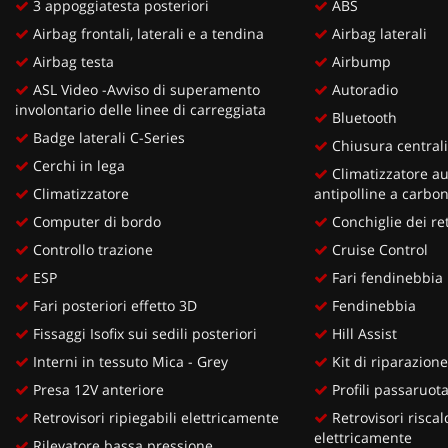
3 appoggiatesta posteriori
ABS
Airbag frontali, laterali e a tendina
Airbag laterali
Airbag testa
Airbump
ASL Video -Avviso di superamento
Autoradio
involontario delle linee di carreggiata
Bluetooth
Badge laterali C-Series
Chiusura centrali
Cerchi in lega
Climatizzatore au
Climatizzatore
antipolline a carboni
Computer di bordo
Conchiglie dei re
Controllo trazione
Cruise Control
ESP
Fari fendinebbia
Fari posteriori effetto 3D
Fendinebbia
Fissaggi Isofix sui sedili posteriori
Hill Assist
Interni in tessuto Mica - Grey
Kit di riparazion
Presa 12V anteriore
Profili passaruota
Retrovisori ripiegabili elettricamente
Retrovisori riscald
elettricamente
Rilevatore bassa pressione