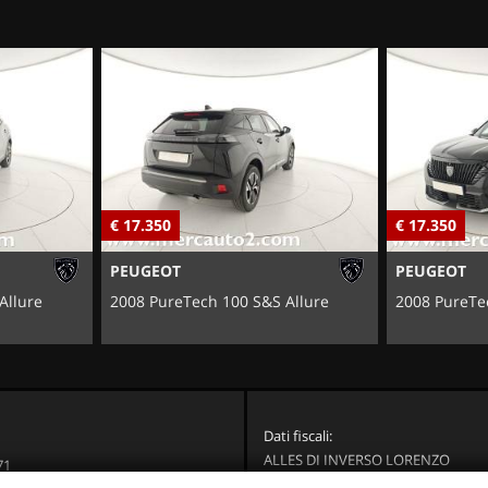
€ 17.350
€ 17.350
PEUGEOT
PEUGEOT
Allure
2008 PureTech 100 S&S Allure
2008 PureTe
Dati fiscali:
ALLES DI INVERSO LORENZO
71
Via Nazionale, 171 PD - 36056 Tezz