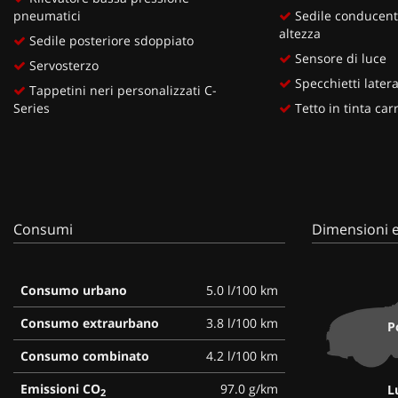
pneumatici
Sedile conducente
altezza
Sedile posteriore sdoppiato
Sensore di luce
Servosterzo
Specchietti lateral
Tappetini neri personalizzati C-
Series
Tetto in tinta car
Consumi
Dimensioni e
Consumo urbano
5.0 l/100 km
Consumo extraurbano
3.8 l/100 km
P
Consumo combinato
4.2 l/100 km
Emissioni CO
97.0 g/km
L
2