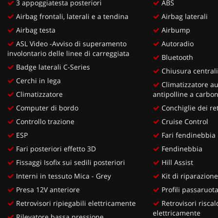
3 appoggiatesta posteriori
ABS
Airbag frontali, laterali e a tendina
Airbag laterali
Airbag testa
Airbump
ASL Video -Avviso di superamento
Autoradio
involontario delle linee di carreggiata
Bluetooth
Badge laterali C-Series
Chiusura centrali
Cerchi in lega
Climatizzatore au
Climatizzatore
antipolline a carboni
Computer di bordo
Conchiglie dei re
Controllo trazione
Cruise Control
ESP
Fari fendinebbia
Fari posteriori effetto 3D
Fendinebbia
Fissaggi Isofix sui sedili posteriori
Hill Assist
Interni in tessuto Mica - Grey
Kit di riparazion
Presa 12V anteriore
Profili passaruota
Retrovisori ripiegabili elettricamente
Retrovisori riscald
elettricamente
Rilevatore bassa pressione