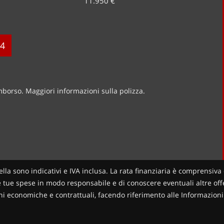
11.950 €
4
imborso. Maggiori informazioni sulla polizza.
ella sono indicativi e IVA inclusa. La rata finanziaria è comprensiva 
le tue spese in modo responsabile e di conoscere eventuali altre offer
zioni economiche e contrattuali, facendo riferimento alle Informazio