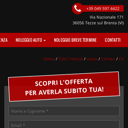
+39 049 597 4422
Via Nazionale 171
36056 Tezze sul Brenta (VI)
ENZA
NOLEGGIO AUTO
NOLEGGIO BREVE TERMINE
CONTATTI
Home
/
Tutti I Veicoli
/
Usato
/
Citroen
/
C3
SCOPRI L'OFFERTA
PER AVERLA SUBITO TUA!