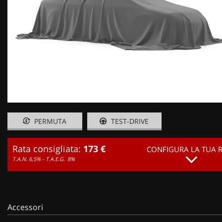
PERMUTA
TEST-DRIVE
Rata consigliata:
173 €
CONFIGURA LA TUA 
T.A.N. 6,5% - T.A.E.G.
8%
Accessori