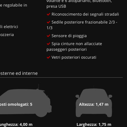
volante e 6 altoparlanti, Bluetooth,
 regolabile in
presa USB
Riconoscimento dei segnali stradali
Sedile posteriore frazionabile 2/3 -
i elettrici
1/3
rozzeria
Sensore di pioggia
Spia cinture non allacciate
passeggeri posteriori
Vetri posteriori oscurati
sterne ed interne
osti omologati: 5
Altezza: 1,47 m
unghezza: 4,00 m
Larghezza: 1,75 m