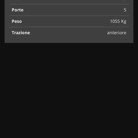
Porte
5
Peso
1055 Kg
Trazione
anteriore