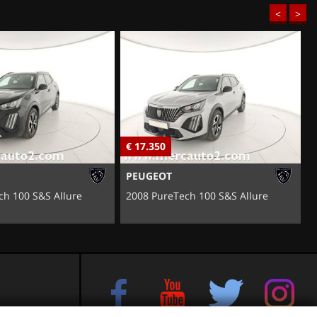
<
>
€ 17.350
€
FIAT
ch 100 S&S Allure
600 Hybrid 110 CV DCT MHEV
e sul Brenta