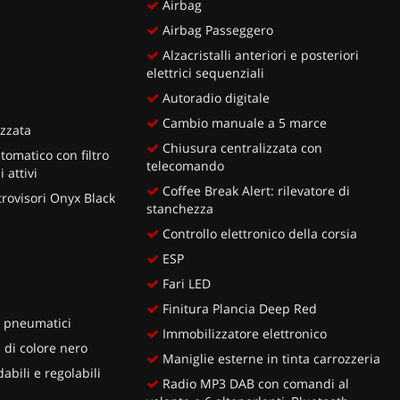
Airbag
Airbag Passeggero
Alzacristalli anteriori e posteriori
elettrici sequenziali
Autoradio digitale
Cambio manuale a 5 marce
zzata
Chiusura centralizzata con
tomatico con filtro
telecomando
 attivi
Coffee Break Alert: rilevatore di
trovisori Onyx Black
stanchezza
Controllo elettronico della corsia
ESP
Fari LED
Finitura Plancia Deep Red
e pneumatici
Immobilizzatore elettronico
 di colore nero
Maniglie esterne in tinta carrozzeria
abili e regolabili
Radio MP3 DAB con comandi al