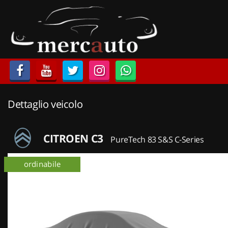
HOME
LISTA VEICOLI
ACQUISTIAMO USATO
Dettaglio veicolo
ASSISTENZA
NOLEGGIO AUTO
CITROEN C3
PureTech 83 S&S C-Series
NOLEGGIO LUNGO TERMINE
ordinabile
NOLEGGIO BREVE TERMINE
CONTATTI