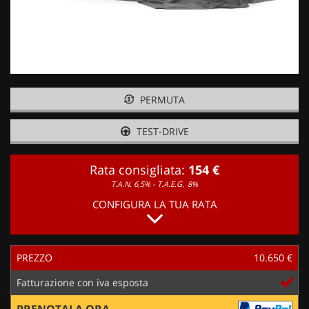
PERMUTA
TEST-DRIVE
Rata consigliata:
154 €
T.A.N. 6,5% - T.A.E.G.
8%
CONFIGURA LA TUA RATA
PREZZO
10.650 €
Fatturazione con iva esposta
PRENOTALA ORA