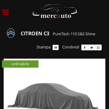
HOME
LISTA VEICOLI
CITROEN C3
PureTech 110 S&S Shine
ACQUISTIAMO USATO
Stampa
Condividi
ASSISTENZA
ordinabile
NOLEGGIO AUTO
NOLEGGIO LUNGO TERMINE
NOLEGGIO BREVE TERMINE
CONTATTI