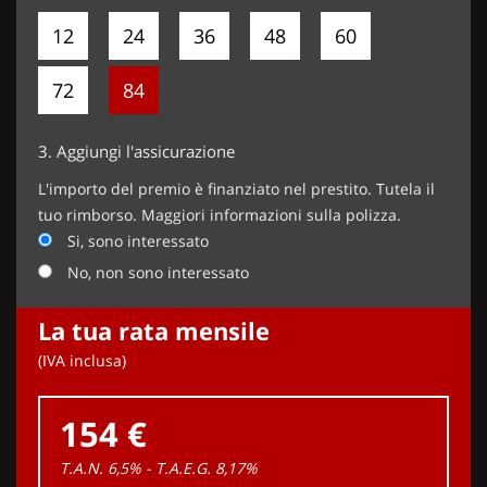
12
24
36
48
60
72
84
3.
Aggiungi l'assicurazione
L'importo del premio è finanziato nel prestito. Tutela il
tuo rimborso. Maggiori informazioni sulla polizza.
Si, sono interessato
No, non sono interessato
La tua rata mensile
(IVA inclusa)
154 €
T.A.N. 6,5% - T.A.E.G.
8,17
%