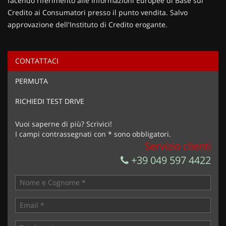
facendo riferimento alle Informazioni Europee di Base sul
Credito ai Consumatori presso il punto vendita. Salvo
approvazione dell'Instituto di Credito erogante.
CONTATTACI
Ho letto e accetto
l'informativa privacy
*
PERMUTA
Acconsento al trattamento dei miei dati per finalità di
marketing
RICHIEDI TEST DRIVE
Invia la tua richiesta
Vuoi saperne di più? Scrivici!
I campi contrassegnati con * sono obbligatori.
Servizio clienti
+39 049 597 4422