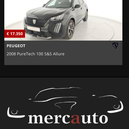
€ 17.350
€
PEUGEOT
2008 PureTech 100 S&S Allure