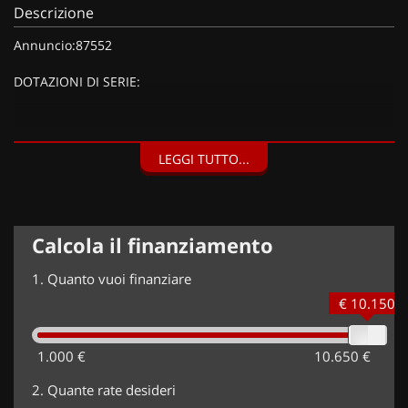
Descrizione
Annuncio:87552
DOTAZIONI DI SERIE:
DOTAZIONI EXTRA:
LEGGI TUTTO...
Cerchi in lega 16" Matrix, Tetto in tinta Sport Red, Pack
Camera (Telecamera di retromarcia),
Calcola il finanziamento
1.
Quanto vuoi finanziare
€ 10.150
1.000 €
10.650 €
2.
Quante rate desideri