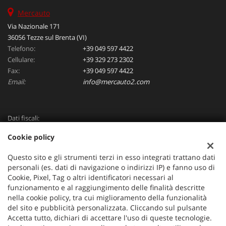
Mercauto
Via Nazionale 171
36056 Tezze sul Brenta (VI)
Telefono:
+39 049 597 4422
Cellulare:
+39 329 273 2302
Fax:
+39 049 597 4422
Email:
info@mercauto2.com
Dati fiscali:
ALLES DI INVERSO LORENZO
Cookie policy
Via Nazionale, 171 PD - 36056 Tezze sul Brenta
C.F/P.IVA:
03514030240
Questo sito e gli strumenti terzi in esso integrati trattano dati
Registro delle imprese:
PD
personali (es. dati di navigazione o indirizzi IP) e fanno uso di
Cookie, Pixel, Tag o altri identificatori necessari al
funzionamento e al raggiungimento delle finalità descritte
nella cookie policy, tra cui miglioramento della funzionalità
del sito e pubblicità personalizzata. Cliccando sul pulsante
Accetta tutto, dichiari di accettare l'uso di queste tecnologie.