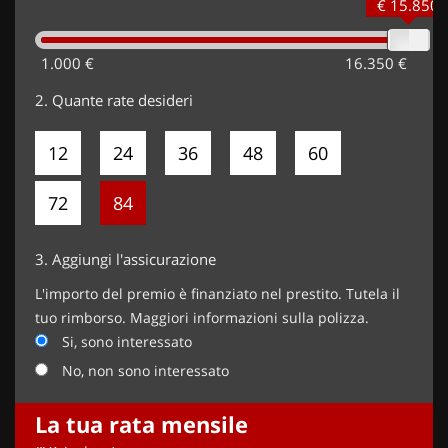
€ 15.850
1.000 €
16.350 €
2.
Quante rate desideri
12
24
36
48
60
72
84
3.
Aggiungi l'assicurazione
L'importo del premio è finanziato nel prestito. Tutela il
tuo rimborso. Maggiori informazioni sulla polizza.
Si, sono interessato
No, non sono interessato
La tua rata mensile