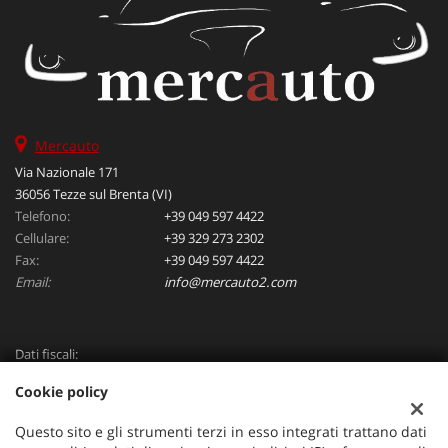
Mercauto
Via Nazionale 171
36056 Tezze sul Brenta (VI)
Telefono:
+39 049 597 4422
Cellulare:
+39 329 273 2302
Fax:
+39 049 597 4422
Email:
info@mercauto2.com
Dati fiscali:
ALLES DI INVERSO LORENZO
Cookie policy
Via Nazionale, 171 PD - 36056 Tezze sul Brenta
C.F/P.IVA:
03514030240
Questo sito e gli strumenti terzi in esso integrati trattano dati
Registro delle imprese:
PD