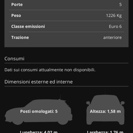
Porte
5
Peso
1226 Kg
Classe emissioni
Euro 6
Trazione
anteriore
Consumi
Dati sui consumi attualmente non disponibili.
Dimensioni esterne ed interne
Posti omologati: 5
Altezza: 1,58 m
Lunghezza: 4,02 m
Larghezza: 1,76 m