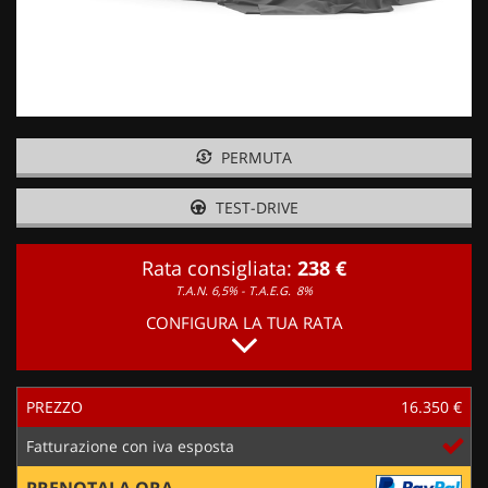
PERMUTA
TEST-DRIVE
Rata consigliata:
238 €
T.A.N. 6,5% - T.A.E.G.
8%
CONFIGURA LA TUA RATA
PREZZO
16.350 €
Fatturazione con iva esposta
PRENOTALA ORA