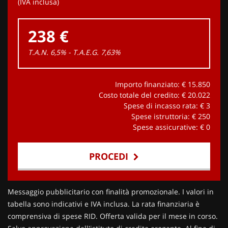
(IVA inclusa)
238 €
T.A.N. 6,5% - T.A.E.G.
7,63
%
Importo finanziato: €
15.850
Costo totale del credito: €
20.022
Spese di incasso rata: €
3
Spese istruttoria: €
250
Spese assicurative: €
0
PROCEDI
Contattaci
Messaggio pubblicitario con finalità promozionale. I valori in
tabella sono indicativi e IVA inclusa. La rata finanziaria è
comprensiva di spese RID. Offerta valida per il mese in corso.