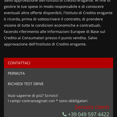
Salvo approvazione dell'istituto di credito erogante. Al fine di
gestire le tue spese in modo responsabile e di conoscere
eventuali altre offerte disponibili, l'Istituto di Credito erogante
ti ricorda, prima di sottoscrivere il contratto, di prendere
visione di tutte le condizioni economiche e contrattuali,
facendo riferimento alle Informazioni Europee di Base sul
Credito ai Consumatori presso il punto vendita. Salvo
approvazione dell'Instituto di Credito erogante.
CONTATTACI
Ho letto e accetto
l'informativa privacy
*
PERMUTA
Acconsento al trattamento dei miei dati per finalità di
marketing
RICHIEDI TEST DRIVE
Invia la tua richiesta
Vuoi saperne di più? Scrivici!
I campi contrassegnati con * sono obbligatori.
Servizio clienti
+39 049 597 4422