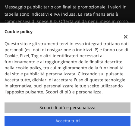
Contattaci
Messaggio pubblicitario con finalità promozionale. I valori in
tabella sono indicativi e IVA inclusa. La rata finanziaria è
comprensiva di spese RID. Offerta valida per il mese in corso.
Salvo approvazione dell'istituto di credito erogante. Al fine di
Cookie policy
gestire le tue spese in modo responsabile e di conoscere
eventuali altre offerte disponibili, l'Istituto di Credito erogante
Questo sito e gli strumenti terzi in esso integrati trattano dati
personali (es. dati di navigazione o indirizzi IP) e fanno uso di
ti ricorda, prima di sottoscrivere il contratto, di prendere
Cookie, Pixel, Tag o altri identificatori necessari al
visione di tutte le condizioni economiche e contrattuali,
funzionamento e al raggiungimento delle finalità descritte
facendo riferimento alle Informazioni Europee di Base sul
nella cookie policy, tra cui miglioramento della funzionalità
Credito ai Consumatori presso il punto vendita. Salvo
del sito e pubblicità personalizzata. Cliccando sul pulsante
approvazione dell'Instituto di Credito erogante.
Accetta tutto, dichiari di accettare l'uso di queste tecnologie.
In alternativa, puoi personalizzare le tue scelte utilizzando
l'apposito pulsante. Scopri di più e personalizza.
CONTATTACI
Scopri di più e personalizza
Ho letto e accetto
l'informativa privacy
*
PERMUTA
Acconsento al trattamento dei miei dati per finalità di
Chiama
Contatta un consulente
Accetta tutti
marketing
RICHIEDI TEST DRIVE