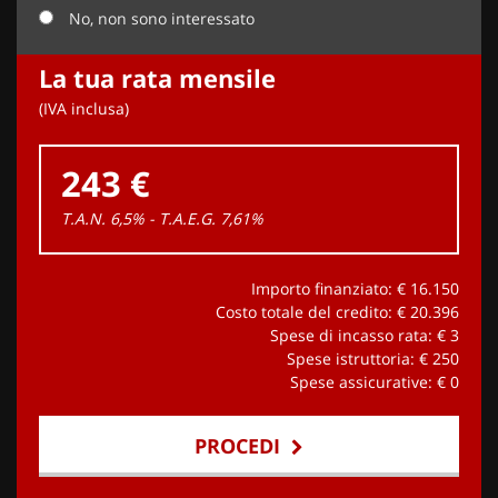
No, non sono interessato
La tua rata mensile
(IVA inclusa)
243 €
T.A.N. 6,5% - T.A.E.G.
7,61
%
Importo finanziato: €
16.150
Costo totale del credito: €
20.396
Spese di incasso rata: €
3
Spese istruttoria: €
250
Spese assicurative: €
0
PROCEDI