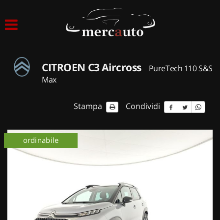
HOME
LISTA VEICOLI
CITROEN C3 Aircross
PureTech 110 S&S
ACQUISTIAMO USATO
Max
ASSISTENZA
Stampa
Condividi
NOLEGGIO AUTO
ordinabile
NOLEGGIO LUNGO TERMINE
NOLEGGIO BREVE TERMINE
CONTATTI