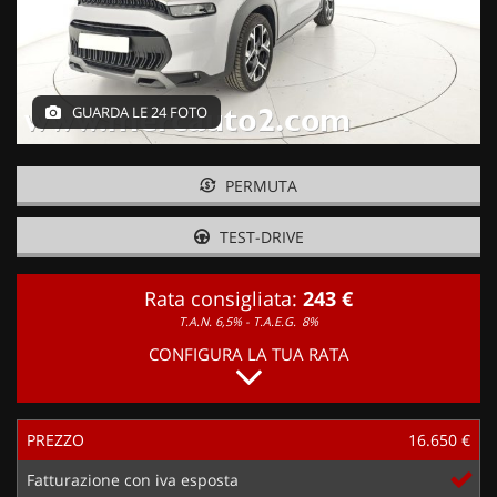
GUARDA LE 24 FOTO
PERMUTA
TEST-DRIVE
Rata consigliata:
243 €
T.A.N. 6,5% - T.A.E.G.
8%
CONFIGURA LA TUA RATA
PREZZO
16.650 €
Fatturazione con iva esposta