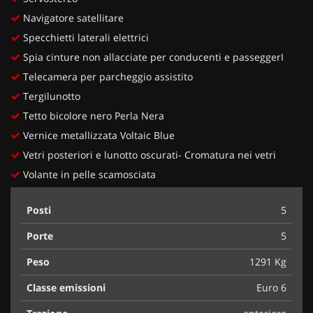
Navigatore satellitare
Specchietti laterali elettrici
Spia cinture non allacciate per conducenti e passeggerI
Telecamera per parcheggio assistito
Tergilunotto
Tetto bicolore nero Perla Nera
Vernice metallizzata Voltaic Blue
Vetri posteriori e lunotto oscurati- Cromatura nei vetri
Volante in pelle scamosciata
Posti
5
Porte
5
Peso
1291 Kg
Classe emissioni
Euro 6