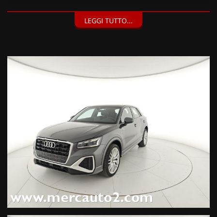
DOTAZIONI EXTRA:
LEGGI TUTTO...
Autopilota dinamico, MMI touch, Radio MMI plus, Comandi
vocali per telefono e media, Visualizzazione tridimensionale
delle mappe stradali, Ricerca MMI, Informazioni dettagliate
sugli itinerari, Sistema navigazione con MMI plus con MMI
touch, Collegamento a Internet - Audi connect tramite un
mod. dati LTE2/UMTS e una SIM card integrati, Informazioni
sul Paese: info sui limiti di velocità in vigore, obbligo di bollino
autostradale ecc., Riconoscimento della segnaletica basato su
telecamera, Traffic information online, Aggiornamento mappe
online, Audi connect navigation&infotainment 3 anni,
Schermo ad alta risoluzione da 8,8 pollici, Uso dati di navig.
(limiti di velocità, salite/discese) per sugg. volti al risparmio di
carburante, Sistema di navigazione MMI plus con MMI touch
(1300 EUR), Sedili ant. sportivi, Pedaliera in acciaio inox, Look
alluminio negli interni, Illuminazione interna d'ambiente,
Rivestimento in tessuto Pulse/pelle, Listelli sottoporta con
inserto in alluminio, anteriori illuminati con logo S, Cielo
vettura in tessuto, nero,