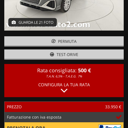
GUARDA LE 21 FOTO
PERMUTA
TEST-DRIVE
Rata consigliata:
500 €
T.A.N. 6,5% - T.A.E.G.
7%
CONFIGURA LA TUA RATA
PREZZO
33.950 €
Fatturazione con iva esposta
PRENOTALA ORA