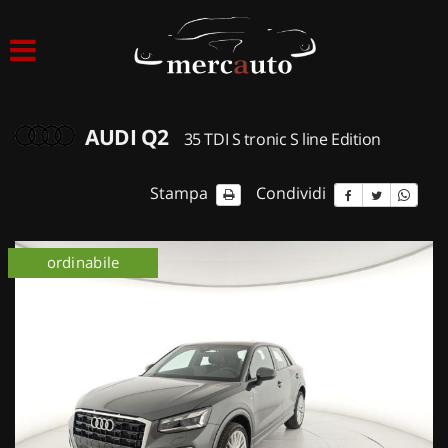
HOME
LISTA VEICOLI
AUDI Q2
35 TDI S tronic S line Edition
ACQUISTIAMO USATO
Stampa
Condividi
ASSISTENZA
ordinabile
NOLEGGIO AUTO
NOLEGGIO LUNGO TERMINE
NOLEGGIO BREVE TERMINE
CONTATTI