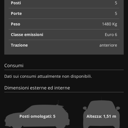
Posti
5
Porte
5
Peso
1480 Kg
Classe emissioni
Euro 6
Trazione
anteriore
Consumi
Dati sui consumi attualmente non disponibili.
Dimensioni esterne ed interne
Posti omologati: 5
Altezza: 1,51 m