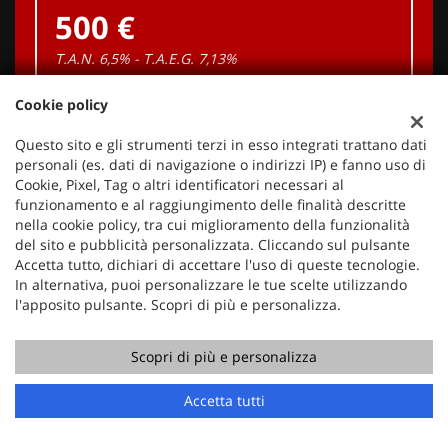
500 €
T.A.N. 6,5% - T.A.E.G.
7,13
%
Cookie policy
Importo finanziato: €
33.450
Costo totale del credito: €
41.975
Questo sito e gli strumenti terzi in esso integrati trattano dati
Spese di incasso rata: €
3
personali (es. dati di navigazione o indirizzi IP) e fanno uso di
Cookie, Pixel, Tag o altri identificatori necessari al
Spese istruttoria: €
250
funzionamento e al raggiungimento delle finalità descritte
Spese assicurative: €
0
nella cookie policy, tra cui miglioramento della funzionalità
del sito e pubblicità personalizzata. Cliccando sul pulsante
PROCEDI
Accetta tutto, dichiari di accettare l'uso di queste tecnologie.
In alternativa, puoi personalizzare le tue scelte utilizzando
l'apposito pulsante. Scopri di più e personalizza.
Contattaci
Messaggio pubblicitario con finalità promozionale. I valori in
tabella sono indicativi e IVA inclusa. La rata finanziaria è
Scopri di più e personalizza
comprensiva di spese RID. Offerta valida per il mese in corso.
Chiama
Contatta un consulente
Accetta tutti
Salvo approvazione dell'istituto di credito erogante. Al fine di
gestire le tue spese in modo responsabile e di conoscere