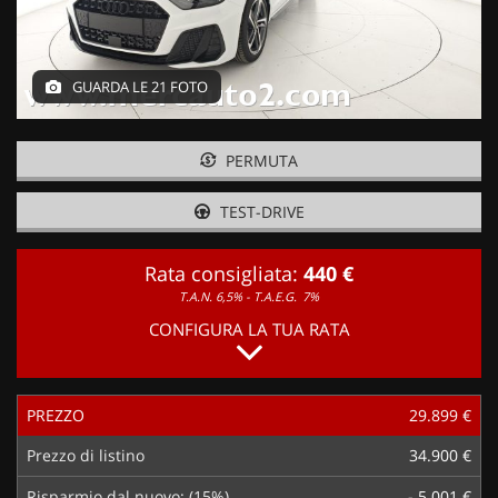
GUARDA LE 21 FOTO
PERMUTA
TEST-DRIVE
Rata consigliata:
440 €
T.A.N. 6,5% - T.A.E.G.
7%
CONFIGURA LA TUA RATA
PREZZO
29.899 €
Prezzo di listino
34.900 €
Risparmio dal nuovo: (15%)
- 5.001 €