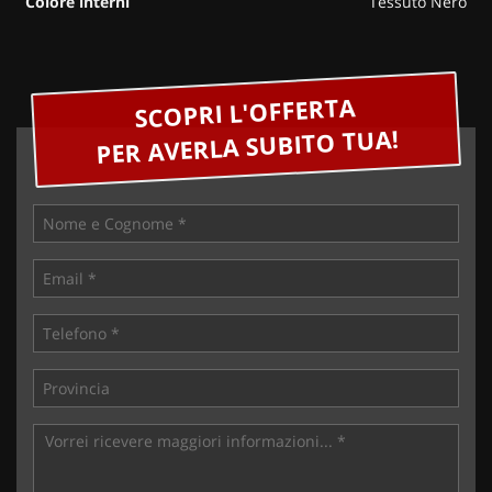
Colore interni
Tessuto Nero
SCOPRI L'OFFERTA
PER AVERLA SUBITO TUA!