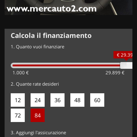
Calcola il finanziamento
1.
Quanto vuoi finanziare
€ 29.399
1.000 €
29.899 €
2.
Quante rate desideri
12
24
36
48
60
72
84
3.
Aggiungi l'assicurazione