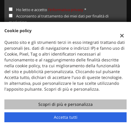
Ho letto e accetto
l'informativa privacy
*
Acconsento al trattamento dei miei dati per finalità di
marketing
Cookie policy
Questo sito e gli strumenti terzi in esso integrati trattano dati
personali (es. dati di navigazione o indirizzi IP) e fanno uso di
Cookie, Pixel, Tag o altri identificatori necessari al
funzionamento e al raggiungimento delle finalità descritte
ULTIMI ARRIVI
nella cookie policy, tra cui miglioramento della funzionalità
del sito e pubblicità personalizzata. Cliccando sul pulsante
Accetta tutto, dichiari di accettare l'uso di queste tecnologie.
In alternativa, puoi personalizzare le tue scelte utilizzando
l'apposito pulsante. Scopri di più e personalizza.
Scopri di più e personalizza
Chiama
Contatta un consulente
Accetta tutti
€ 17.350
€