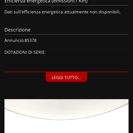
Efficienza energetica (emissioni / Km)
Dati sull'efficienza energetica attualmente non disponibili.
Descrizione
Annuncio:85378
DOTAZIONI DI SERIE:
DOTAZIONI EXTRA:
LEGGI TUTTO...
Pacchetto vano bagagli (65 EUR), Pacchetto di contrasto 2,
Pacchetto luci diffuse e profili in tecnica LED colorato (180
EUR), Volante sportivo a tre razze in pelle plus con bilancieri,
appiattito in basso (275 EUR), Pacchetto look nero esteso,
Elementi interni in similpelle (185 EUR), Audi virtual cockpit
(185 EUR), Chiave comfort senza funzione safelock (470 EUR),
Audi connect navigation & infotainment (3 anni), Telecamera
posteriore (425 EUR), Vetri laterali posteriori e lunotto
oscurati,