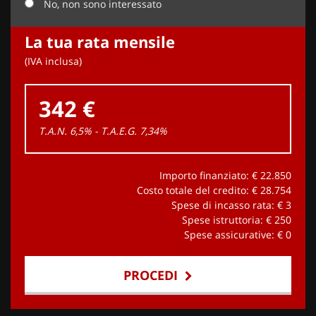
No, non sono interessato
La tua rata mensile
(IVA inclusa)
342 €
T.A.N. 6,5% - T.A.E.G.
7,34
%
Importo finanziato: €
22.850
Costo totale del credito: €
28.754
Spese di incasso rata: €
3
Spese istruttoria: €
250
Spese assicurative: €
0
PROCEDI