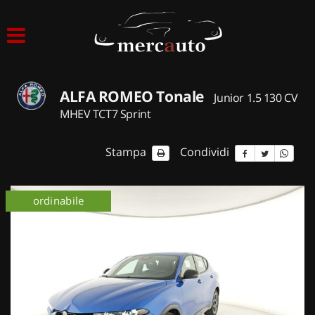
HOME
LISTA VEICOLI
ALFA ROMEO Tonale
Junior 1.5 130 CV
ACQUISTIAMO USATO
MHEV TCT7 Sprint
ASSISTENZA
Stampa
Condividi
NOLEGGIO AUTO
ordinabile
NOLEGGIO LUNGO TERMINE
NOLEGGIO BREVE TERMINE
CONTATTI