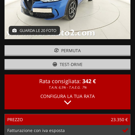
GUARDA LE 20 FOTO
PERMUTA
TEST-DRIVE
Rata consigliata:
342 €
T.A.N. 6,5% - T.A.E.G.
7%
CONFIGURA LA TUA RATA
PREZZO
23.350 €
Fatturazione con iva esposta