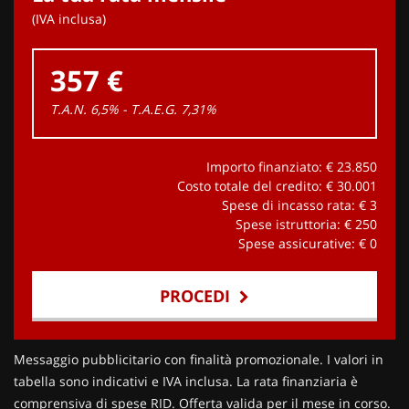
(IVA inclusa)
357 €
T.A.N. 6,5% - T.A.E.G.
7,31
%
Importo finanziato: €
23.850
Costo totale del credito: €
30.001
Spese di incasso rata: €
3
Spese istruttoria: €
250
Spese assicurative: €
0
PROCEDI
Contattaci
Messaggio pubblicitario con finalità promozionale. I valori in
tabella sono indicativi e IVA inclusa. La rata finanziaria è
comprensiva di spese RID. Offerta valida per il mese in corso.