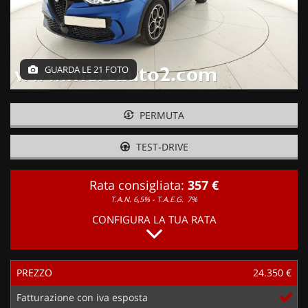
GUARDA LE 21 FOTO
PERMUTA
TEST-DRIVE
Rata consigliata:
357 €
T.A.N. 6,5% - T.A.E.G.
7%
CONFIGURA LA TUA RATA
PREZZO
24.350 €
Fatturazione con iva esposta