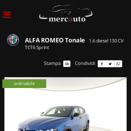
HOME
LISTA VEICOLI
ALFA ROMEO Tonale
1.6 diesel 130 CV
ACQUISTIAMO USATO
TCT6 Sprint
ASSISTENZA
Stampa
Condividi
NOLEGGIO AUTO
ordinabile
NOLEGGIO LUNGO TERMINE
NOLEGGIO BREVE TERMINE
CONTATTI