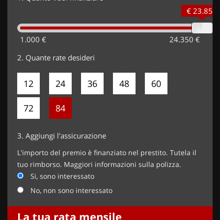
€ 23.850
1.000 €
24.350 €
2.
Quante rate desideri
12
24
36
48
60
72
84
3.
Aggiungi l'assicurazione
L'importo del premio è finanziato nel prestito. Tutela il
tuo rimborso. Maggiori informazioni sulla polizza.
Si, sono interessato
No, non sono interessato
La tua rata mensile