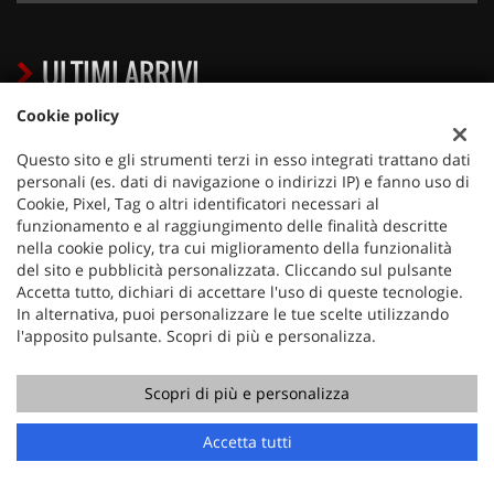
ULTIMI ARRIVI
Cookie policy
Questo sito e gli strumenti terzi in esso integrati trattano dati
personali (es. dati di navigazione o indirizzi IP) e fanno uso di
Cookie, Pixel, Tag o altri identificatori necessari al
funzionamento e al raggiungimento delle finalità descritte
nella cookie policy, tra cui miglioramento della funzionalità
del sito e pubblicità personalizzata. Cliccando sul pulsante
€ 17.350
€
Accetta tutto, dichiari di accettare l'uso di queste tecnologie.
In alternativa, puoi personalizzare le tue scelte utilizzando
PEUGEOT
l'apposito pulsante. Scopri di più e personalizza.
2008 PureTech 100 S&S Allure
Scopri di più e personalizza
Chiama
Contatta un consulente
Accetta tutti