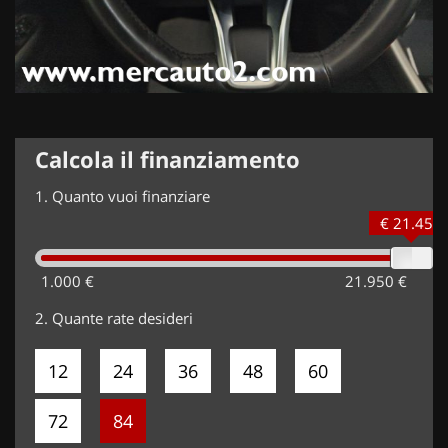
Calcola il finanziamento
1.
Quanto vuoi finanziare
€ 21.450
1.000 €
21.950 €
2.
Quante rate desideri
12
24
36
48
60
72
84