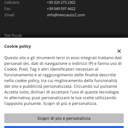
Cellulare:
+39 329 273 2302
Fax:
+39 049 597 4422
Email:
info@mercauto2.com
Dati fiscali:
ALLES DI INVERSO LORENZO
Cookie policy
Via Nazionale, 171 PD - 36056 Tezze sul Brenta
C.F/P.IVA:
03514030240
Questo sito e gli strumenti terzi in esso integrati trattano dati
Registro delle imprese:
PD
personali (es. dati di navigazione o indirizzi IP) e fanno uso di
Cookie, Pixel, Tag o altri identificatori necessari al
funzionamento e al raggiungimento delle finalità descritte
nella cookie policy, tra cui miglioramento della funzionalità
del sito e pubblicità personalizzata. Cliccando sul pulsante
Accetta tutto, dichiari di accettare l'uso di queste tecnologie.
In alternativa, puoi personalizzare le tue scelte utilizzando
l'apposito pulsante. Scopri di più e personalizza.
Scopri di più e personalizza
Copyright © 2026 GestionaleAuto.com S.r.l., Tutti i diritti
riservati -
Leggi l'informativa sulla privacy
-
Cookie Policy