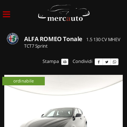
HOME
LISTA VEICOLI
ALFA ROMEO Tonale
1.5 130 CV MHEV
ACQUISTIAMO USATO
TCT7 Sprint
ASSISTENZA
Stampa
Condividi
NOLEGGIO AUTO
ordinabile
NOLEGGIO LUNGO TERMINE
NOLEGGIO BREVE TERMINE
CONTATTI