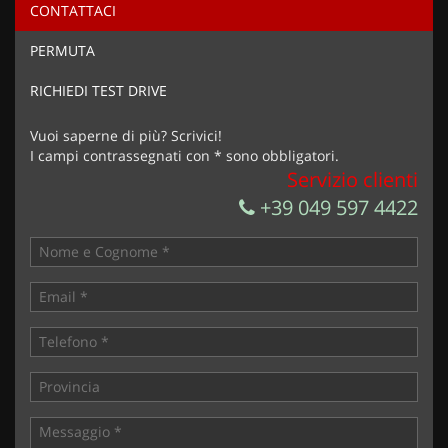
CONTATTACI
Ho letto e accetto
l'informativa privacy
*
PERMUTA
Acconsento al trattamento dei miei dati per finalità di
marketing
RICHIEDI TEST DRIVE
Invia la tua richiesta
Vuoi saperne di più? Scrivici!
I campi contrassegnati con * sono obbligatori.
Servizio clienti
+39 049 597 4422