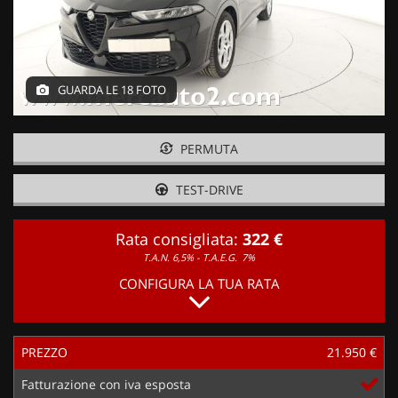
GUARDA LE 18 FOTO
PERMUTA
TEST-DRIVE
Rata consigliata:
322 €
T.A.N. 6,5% - T.A.E.G.
7%
CONFIGURA LA TUA RATA
PREZZO
21.950 €
Fatturazione con iva esposta