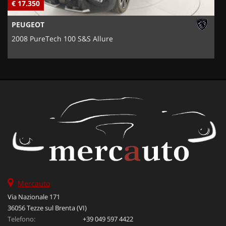
€ 17.350
€
PEUGEOT
2008 PureTech 100 S&S Allure
Mercauto
Via Nazionale 171
36056 Tezze sul Brenta (VI)
Telefono:
+39 049 597 4422