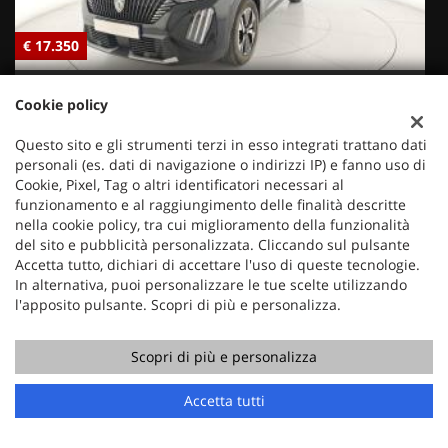
€ 17.350
€
PEUGEOT
Cookie policy
2008 PureTech 100 S&S Allure
Questo sito e gli strumenti terzi in esso integrati trattano dati
personali (es. dati di navigazione o indirizzi IP) e fanno uso di
Cookie, Pixel, Tag o altri identificatori necessari al
funzionamento e al raggiungimento delle finalità descritte
nella cookie policy, tra cui miglioramento della funzionalità
del sito e pubblicità personalizzata. Cliccando sul pulsante
Accetta tutto, dichiari di accettare l'uso di queste tecnologie.
In alternativa, puoi personalizzare le tue scelte utilizzando
l'apposito pulsante. Scopri di più e personalizza.
Scopri di più e personalizza
Chiama
Contatta un consulente
Accetta tutti
Mercauto
Via Nazionale 171