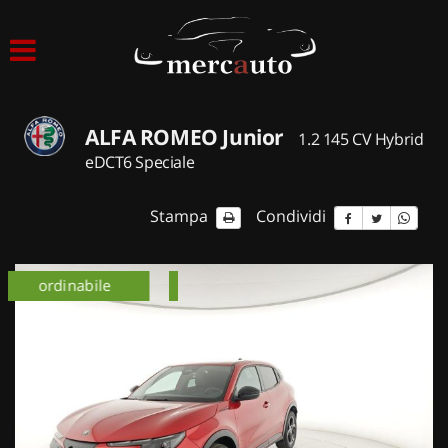
HOME
LISTA VEICOLI
ALFA ROMEO Junior
1.2 145 CV Hybrid
ACQUISTIAMO USATO
eDCT6 Speciale
ASSISTENZA
Stampa
Condividi
NOLEGGIO AUTO
km 0
ordinabile
km 0
NOLEGGIO LUNGO TERMINE
NOLEGGIO BREVE TERMINE
CONTATTI