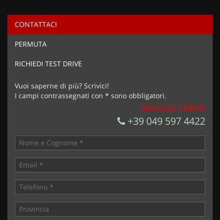
CONTATTACI
Ho letto e accetto
l'informativa privacy
*
PERMUTA
Acconsento al trattamento dei miei dati per finalità di
marketing
RICHIEDI TEST DRIVE
Invia la tua richiesta
Vuoi saperne di più? Scrivici!
I campi contrassegnati con * sono obbligatori.
Servizio clienti
+39 049 597 4422