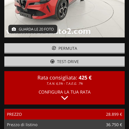
GUARDA LE 20 FOTO
PERMUTA
TEST-DRIVE
Rata consigliata:
425 €
T.A.N. 6,5% - T.A.E.G.
7%
CONFIGURA LA TUA RATA
PREZZO
28.899 €
Prezzo di listino
36.750 €