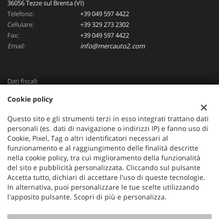
36056 Tezze sul Brenta (VI)
Telefono:
+39 049 597 4422
Cellulare:
+39 329 273 2302
Fax:
+39 049 597 4422
Email:
info@mercauto2.com
Dati fiscali:
ALLES DI INVERSO LORENZO
Cookie policy
Via Nazionale, 171 PD - 36056 Tezze sul Brenta
C.F/P.IVA:
03514030240
Questo sito e gli strumenti terzi in esso integrati trattano dati
Registro delle imprese:
PD
personali (es. dati di navigazione o indirizzi IP) e fanno uso di
Cookie, Pixel, Tag o altri identificatori necessari al
funzionamento e al raggiungimento delle finalità descritte
nella cookie policy, tra cui miglioramento della funzionalità
del sito e pubblicità personalizzata. Cliccando sul pulsante
Accetta tutto, dichiari di accettare l'uso di queste tecnologie.
In alternativa, puoi personalizzare le tue scelte utilizzando
l'apposito pulsante. Scopri di più e personalizza.