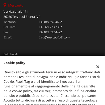
Mercauto
Via Nazionale 171
36056 Tezze sul Brenta (VI)
Telefono:
+39 049 597 4422
Cellulare:
+39 329 273 2302
Fax:
+39 049 597 4422
Email:
info@mercauto2.com
Dati fiscali:
ALLES DI INVERSO LORENZO
Cookie policy
Via Nazionale, 171 PD - 36056 Tezze sul Brenta
C.F/P.IVA:
03514030240
Questo sito e gli strumenti terzi in esso integrati trattano dati
Registro delle imprese:
PD
personali (es. dati di navigazione o indirizzi IP) e fanno uso di
Cookie, Pixel, Tag o altri identificatori necessari al
funzionamento e al raggiungimento delle finalità descritte
nella cookie policy, tra cui miglioramento della funzionalità
del sito e pubblicità personalizzata. Cliccando sul pulsante
Accetta tutto, dichiari di accettare l'uso di queste tecnologie.
In alternativa, puoi personalizzare le tue scelte utilizzando