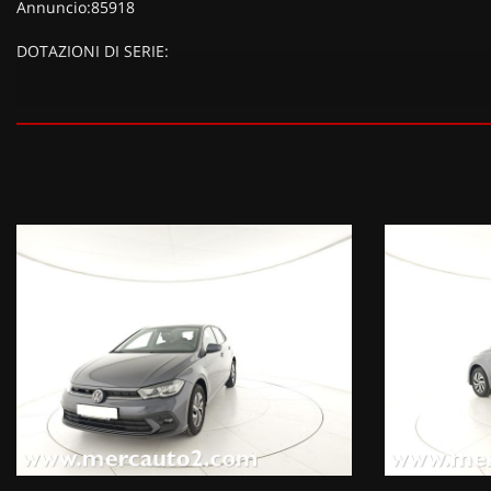
Annuncio:85918
DOTAZIONI DI SERIE:
DOTAZIONI EXTRA:
Fari fendinebbia con funzione cornering, Park Pilot - Sensori di
Pack (Life) (770 EUR), Ruota di scorta in acciaio da 15" (decade 
parcheggio anteriori, Park Pilot - Sensori di parcheggio anterio