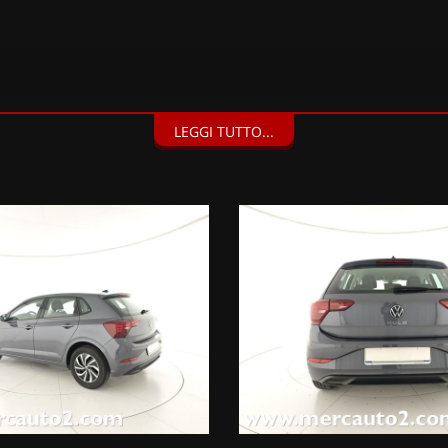
LEGGI TUTTO...
 parcheggio anteriori e posteriori con frenata d'emergenza in fase 
kit antiforatura) (205 EUR), Fari fendinebbia con funzione cornering
ri con frenata d'emergenza in fase di manovra (460 EUR), Colore met