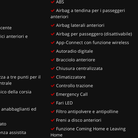
ABS
Airbag a tendina per i passeggeri
anteriori
Airbag laterali anteriori
ucente
Airbag per passeggero (disattivabile)
ici anteriori e
App-Connect con funzione wireless
Autoradio digitale
Bracciolo anteriore
Chiusura centralizzata
za a tre punti per il
Climatizzatore
ntrale
Controllo trazione
ico della corsia
Emergency Call
Fari LED
D anabbaglianti ed
Filtro antipolvere e antipolline
Freni a disco anteriori
lato
Funzione Coming Home e Leaving
za assistita
Home