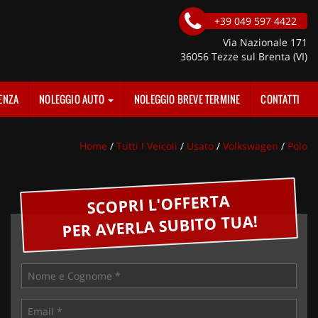
+39 049 597 4422
Via Nazionale 171
36056 Tezze sul Brenta (VI)
ENZA
NOLEGGIO AUTO
NOLEGGIO BREVE TERMINE
CONTATTI
Home
/
Tutti I Veicoli
/
Usato
/
Volkswagen
/
Polo
SCOPRI L'OFFERTA
PER AVERLA SUBITO TUA!