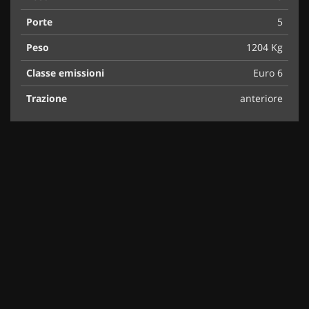
Porte
5
Peso
1204 Kg
Classe emissioni
Euro 6
Trazione
anteriore