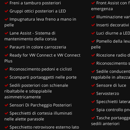
Freni a tamburo posteriori
Front Assist con f
emergenza
Gruppi ottici posteriori a LED
Illuminazione van
Impugnatura leva freno a mano in
pelle
Inserti decorativi
Lane Assist - Sistema di
Luci diurne a LE
mantenimento della corsia
Pomello della lev
Paraurti in colore carrozzeria
pelle
Ready for VW Connect e VW Connect
Ricezione radio d
Plus
Riconoscimento s
Riconoscimento pedoni e ciclisti
Sedile conducent
Scomparti portaoggetti nelle porte
regolabile in altezz
Sedili posteriori con schienale
Sensore di luce
ribaltabile e sdoppiabile
Servosterzo
asimmetricamente
Specchietti lateral
Sensori Di Parcheggio Posteriori
Spia controllo pn
Specchietti di cortesia illuminati
Tasche portaoggett
nelle alette parasole
sedili anteriori
Specchietto retrovisore esterno lato