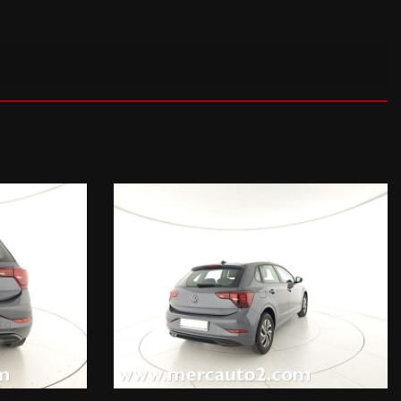
di manovra, Climatizzatore automatico bizona Climatronic, Tech
 (305 EUR), Frenata d'emergenza in fase di manovra, Sensori di
allizzato Smoky Grey (755 EUR),