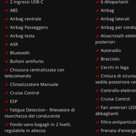
2 Ingressi USB-C
6 Altoparlanti
ABS
Airbag
Airbag centrale
Airbag laterali
Airbag Passeggero
Airbag per cond
Airbag testa
Alzacristalli elettr
posteriori
ASR
Autoradio
Bluetooth
Bracciolo
Bulloni antifurto
Cerchi in lega
Chiusura centralizzata con
telecomando
Cintura di sicurez
sedile posteriore ce
Climatizzatore Manuale
Controllo elettron
Cruise Control
Cruise Control
ESP
Fari anteriori LE
Fatigue Detection - Rilevatore di
abbaglianti
stanchezza del conducente
Filtro antipartico
Fondo vano bagagli in 2 livelli,
regolabile in altezza
Frenata d'emergen