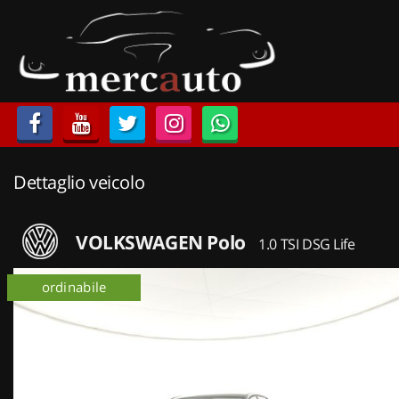
HOME
LISTA VEICOLI
ACQUISTIAMO USATO
Dettaglio veicolo
ASSISTENZA
NOLEGGIO AUTO
VOLKSWAGEN Polo
1.0 TSI DSG Life
NOLEGGIO LUNGO TERMINE
ordinabile
NOLEGGIO BREVE TERMINE
CONTATTI