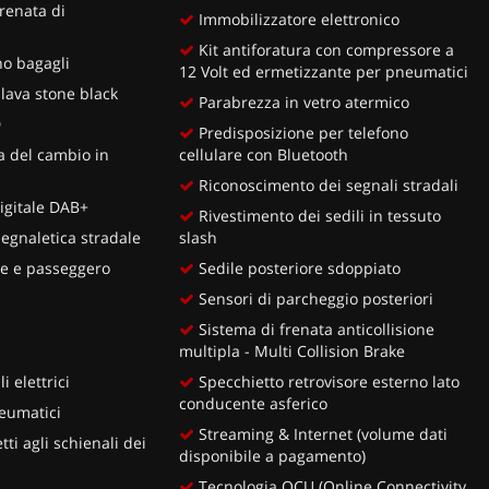
renata di
Immobilizzatore elettronico
Kit antiforatura con compressore a
o bagagli
12 Volt ed ermetizzante per pneumatici
 lava stone black
Parabrezza in vetro atermico
D
Predisposizione per telefono
a del cambio in
cellulare con Bluetooth
Riconoscimento dei segnali stradali
igitale DAB+
Rivestimento dei sedili in tessuto
egnaletica stradale
slash
e e passeggero
Sedile posteriore sdoppiato
a
Sensori di parcheggio posteriori
Sistema di frenata anticollisione
multipla - Multi Collision Brake
i elettrici
Specchietto retrovisore esterno lato
conducente asferico
eumatici
Streaming & Internet (volume dati
i agli schienali dei
disponibile a pagamento)
Tecnologia OCU (Online Connectivity