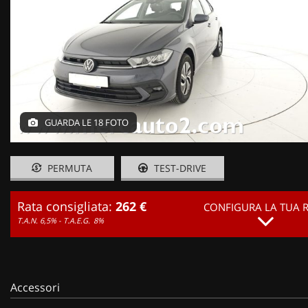
GUARDA LE 18 FOTO
PERMUTA
TEST-DRIVE
Rata consigliata:
262 €
CONFIGURA LA TUA 
T.A.N. 6,5% - T.A.E.G.
8%
Accessori