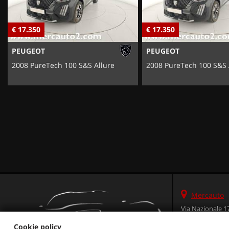
€ 17.350
€ 17.350
PEUGEOT
PEUGEOT
2008 PureTech 100 S&S Allure
2008 PureTech 100 S&S 
Mercauto
Via Nazionale 1
36056 Tezze sul 
Cookie policy