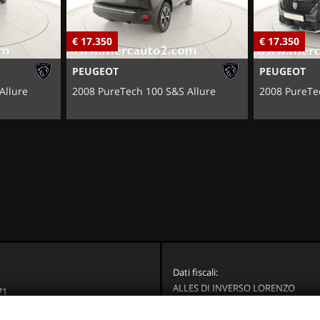
€ 17.350
€ 17.350
PEUGEOT
PEUGEOT
Allure
2008 PureTech 100 S&S Allure
2008 PureTe
Dati fiscali:
ALLES DI INVERSO LORENZO
71
Via Nazionale, 171 PD - 36056 Tezz
Brenta (VI)
C.F/P.IVA:
03514030240