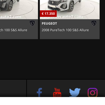
€ 17.350
€
PEUGEOT
ch 100 S&S Allure
2008 PureTech 100 S&S Allure
e sul Brenta