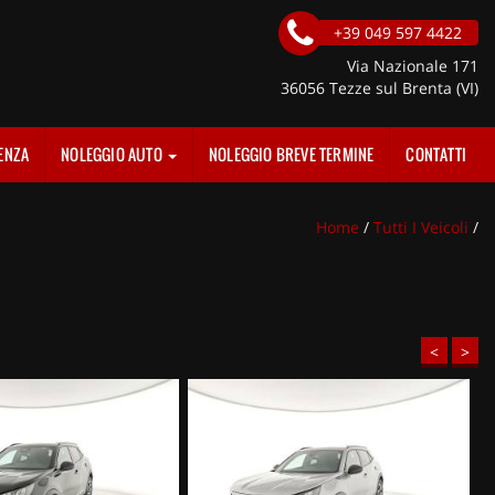
+39 049 597 4422
Via Nazionale 171
36056 Tezze sul Brenta (VI)
ENZA
NOLEGGIO AUTO
NOLEGGIO BREVE TERMINE
CONTATTI
Home
/
Tutti I Veicoli
/
<
>