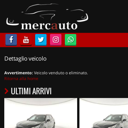
HOME
LISTA VEICOLI
ACQUISTIAMO USATO
Dettaglio veicolo
ASSISTENZA
Avvertimento:
Veicolo venduto o eliminato.
NOLEGGIO AUTO
Ritorna alla home
ULTIMI ARRIVI
NOLEGGIO LUNGO TERMINE
NOLEGGIO BREVE TERMINE
CONTATTI