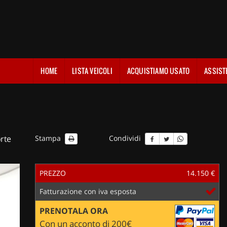
HOME
LISTA VEICOLI
ACQUISTIAMO USATO
ASSIST
rte
Stampa
Condividi
PREZZO
14.150 €
Fatturazione con iva esposta
PRENOTALA ORA
Con un acconto di 200€