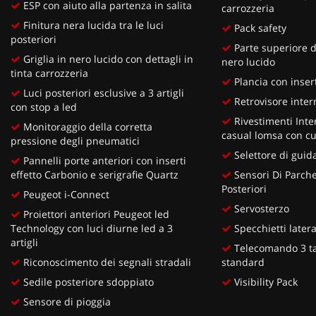
ESP con aiuto alla partenza in salita
carrozzeria
Finitura nera lucida tra le luci
Pack safety
posteriori
Parte superiore d
Griglia in nero lucido con dettagli in
nero lucido
tinta carrozzeria
Plancia con insert
Luci posteriori esclusive a 3 artigli
Retrovisore inter
con stop a led
Rivestimenti Inter
Monitoraggio della corretta
casual lomsa con cu
pressione degli pneumatici
Selettore di guid
Pannelli porte anteriori con inserti
effetto Carbonio e serigrafie Quartz
Sensori Di Parche
Posteriori
Peugeot i-Connect
Servosterzo
Proiettori anteriori Peugeot led
Technology con luci diurne led a 3
Specchietti lateral
artigli
Telecomando 3 ta
Riconoscimento dei segnali stradali
standard
Sedile posteriore sdoppiato
Visibility Pack
Sensore di pioggia