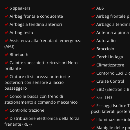
6 speakers
ABS
Airbag frontale conducente
Airbag frontale 
Airbags a tendina anteriori
Airbags a tendina
Airbag testa
Antenna a pinna 
Assistenza alla frenata di emergenza
Autoradio
(AFU)
Bracciolo
Bluetooth
Cerchi in lega
Calotte specchietti retrovisori Nero
Climatizzatore
brillante
Contorno Luci DR
Cinture di sicurezza anteriori e
Cruise Control
posteriori con sensore allaccio
passeggero
EBD (Electronic B
Consolle bassa con freno di
Fari LED
stazionamento a comando meccanico
Fissaggi Isofix e 
Controllo trazione
posti laterali poster
Distribuzione elettronica della forza
Illuminazione int
frenante (REF)
Maniglie delle por