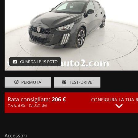
GUARDA LE 19 FOTO
PERMUTA
TEST-DRIVE
Rata consigliata:
206 €
CONFIGURA LA TUA 
T.A.N. 6,5% - T.A.E.G.
8%
Accessori