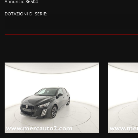
Annuncio:86504
DOTAZIONI DI SERIE:
DOTAZIONI EXTRA:
Kit riparazione pneumatici (Compressore da 12 V) (20 EUR), Verni