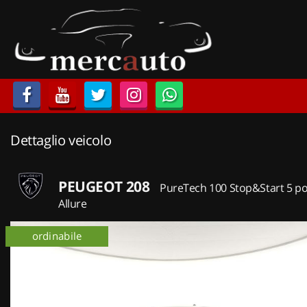
HOME
LISTA VEICOLI
ACQUISTIAMO USATO
Dettaglio veicolo
ASSISTENZA
NOLEGGIO AUTO
PEUGEOT 208
PureTech 100 Stop&Start 5 po
Allure
NOLEGGIO LUNGO TERMINE
ordinabile
NOLEGGIO BREVE TERMINE
CONTATTI