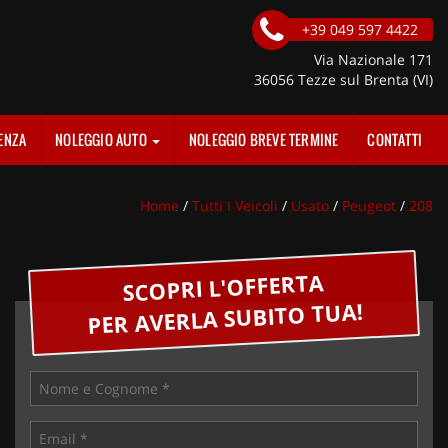
+39 049 597 4422
Via Nazionale 171
36056 Tezze sul Brenta (VI)
ENZA
NOLEGGIO AUTO
NOLEGGIO BREVE TERMINE
CONTATTI
Home
/
Tutti I Veicoli
/
Usato
/
Peugeot
/
208
SCOPRI L'OFFERTA
PER AVERLA SUBITO TUA!