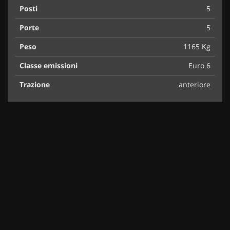
Posti
5
Porte
5
Peso
1165 Kg
Classe emissioni
Euro 6
Trazione
anteriore