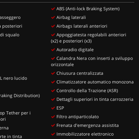
ABS (Anti-lock Braking System)
passeggero
Airbag laterali
 posteriori
Airbags laterali anteriori
di squalo
Appoggiatesta regolabili anteriori
(x2) e posteriori (x3)
Autoradio digitale
Calandra Nera con inserti a sviluppo
orizzontale
Chiusura centralizzata
L nero lucido
Climatizzatore automatico monozona
Controllo della Trazione (ASR)
raking Distribution)
Dettagli superiori in tinta carrozzeria
ESP
Top Tether per i
Filtro antiparticolato
iori
Frenata d'emergenza assistita
erna
Immobilizzatore elettronico
te in tinta