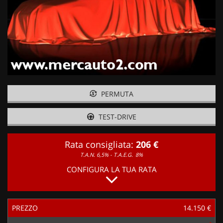
PERMUTA
TEST-DRIVE
Rata consigliata:
206 €
T.A.N. 6,5% - T.A.E.G.
8%
CONFIGURA LA TUA RATA
PREZZO
14.150 €