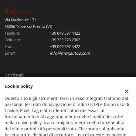
Mercauto
Via Nazionale 171
36056 Tezze sul Brenta (VI)
Telefono:
+39 049 597 4422
Cellulare:
+39 329 273 2302
Fax:
+39 049 597 4422
Email:
info@mercauto2.com
Dati fiscali:
ALLES DI INVERSO LORENZO
Cookie policy
Via Nazionale, 171 PD - 36056 Tezze sul Brenta
C.F/P.IVA:
03514030240
Questo sito e gli strumenti terzi in esso integrati trattano dati
Registro delle imprese:
PD
personali (es. dati di navigazione o indirizzi IP) e fanno uso di
Cookie, Pixel, Tag o altri identificatori necessari al
funzionamento e al raggiungimento delle finalità descritte
nella cookie policy, tra cui miglioramento della funzionalità
del sito e pubblicità personalizzata. Cliccando sul pulsante
Accetta tutto, dichiari di accettare l'uso di queste tecnologie.