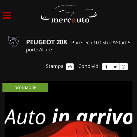
HOME
LISTA VEICOLI
PEUGEOT 208
PureTech 100 Stop&Start 5
ACQUISTIAMO USATO
porte Allure
ASSISTENZA
Stampa
Condividi
NOLEGGIO AUTO
ordinabile
NOLEGGIO LUNGO TERMINE
NOLEGGIO BREVE TERMINE
CONTATTI