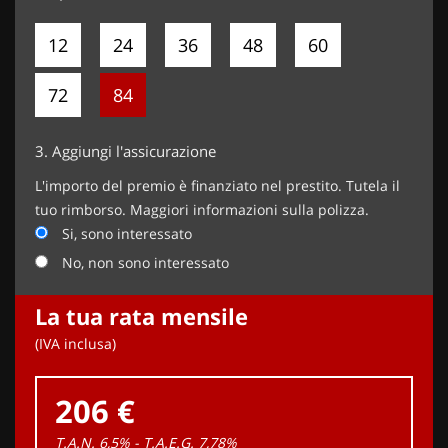
12
24
36
48
60
72
84
3.
Aggiungi l'assicurazione
L'importo del premio è finanziato nel prestito. Tutela il
tuo rimborso. Maggiori informazioni sulla polizza.
Si, sono interessato
No, non sono interessato
La tua rata mensile
(IVA inclusa)
206 €
T.A.N. 6,5% - T.A.E.G.
7,78
%