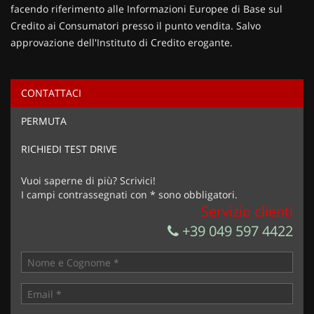
facendo riferimento alle Informazioni Europee di Base sul
Credito ai Consumatori presso il punto vendita. Salvo
approvazione dell'Instituto di Credito erogante.
CONTATTACI
Ho letto e accetto
l'informativa privacy
*
PERMUTA
Acconsento al trattamento dei miei dati per finalità di
marketing
RICHIEDI TEST DRIVE
Invia la tua richiesta
Vuoi saperne di più? Scrivici!
I campi contrassegnati con * sono obbligatori.
Servizio clienti
+39 049 597 4422