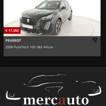
€ 17.350
€
PEUGEOT
2008 PureTech 100 S&S Allure