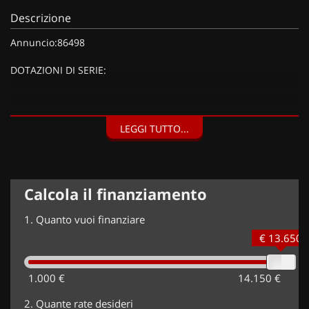
Descrizione
Annuncio:86498
DOTAZIONI DI SERIE:
DOTAZIONI EXTRA:
LEGGI TUTTO...
Kit riparazione pneumatici (Compressore da 12 V) (20 EUR),
Vernice metallizzata Nero Perla (900 EUR),
Calcola il finanziamento
1.
Quanto vuoi finanziare
€ 13.650
1.000 €
14.150 €
2.
Quante rate desideri