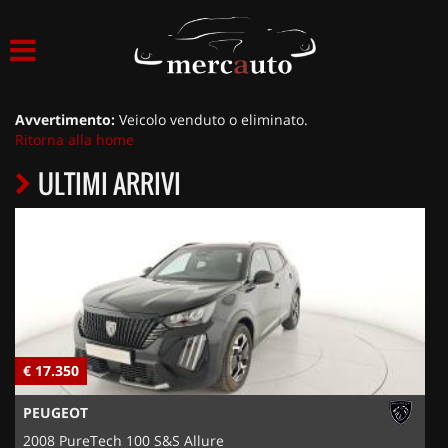
HOME
LISTA VEICOLI
Avvertimento:
Veicolo venduto o eliminato.
Ritorna alla home
ACQUISTIAMO USATO
ULTIMI ARRIVI
ASSISTENZA
NOLEGGIO AUTO
NOLEGGIO LUNGO TERMINE
€ 17.350
€
NOLEGGIO BREVE TERMINE
PEUGEOT
CONTATTI
2008 PureTech 100 S&S Allure