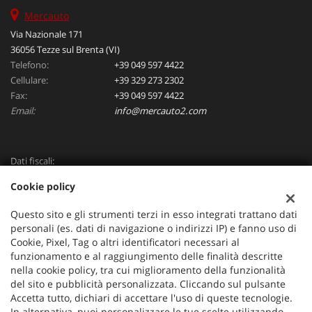
Mercauto
Via Nazionale 171
36056 Tezze sul Brenta (VI)
Telefono:
+39 049 597 4422
Cellulare:
+39 329 273 2302
Fax:
+39 049 597 4422
Email:
info@mercauto2.com
Dati fiscali:
ALLES DI INVERSO LORENZO
Cookie policy
Via Nazionale, 171 PD - 36056 Tezze sul Brenta
C.F/P.IVA:
03514030240
Questo sito e gli strumenti terzi in esso integrati trattano dati
Registro delle imprese:
PD
personali (es. dati di navigazione o indirizzi IP) e fanno uso di
Cookie, Pixel, Tag o altri identificatori necessari al
funzionamento e al raggiungimento delle finalità descritte
nella cookie policy, tra cui miglioramento della funzionalità
del sito e pubblicità personalizzata. Cliccando sul pulsante
Accetta tutto, dichiari di accettare l'uso di queste tecnologie.
In alternativa, puoi personalizzare le tue scelte utilizzando