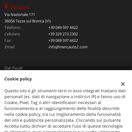
Mercauto
Via Nazionale 171
36056 Tezze sul Brenta (VI)
Telefono:
+39 049 597 4422
Cellulare:
+39 329 273 2302
Fax:
+39 049 597 4422
Email:
info@mercauto2.com
Dati fiscali:
ALLES DI INVERSO LORENZO
Cookie policy
Via Nazionale, 171 PD - 36056 Tezze sul Brenta
C.F/P.IVA:
03514030240
Questo sito e gli strumenti terzi in esso integrati trattano dati
Registro delle imprese:
PD
personali (es. dati di navigazione o indirizzi IP) e fanno uso di
Cookie, Pixel, Tag o altri identificatori necessari al
funzionamento e al raggiungimento delle finalità descritte
nella cookie policy, tra cui miglioramento della funzionalità
del sito e pubblicità personalizzata. Cliccando sul pulsante
Accetta tutto, dichiari di accettare l'uso di queste tecnologie.
In alternativa, puoi personalizzare le tue scelte utilizzando