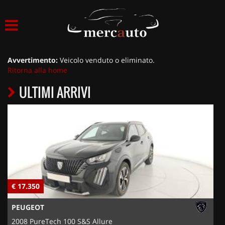
HOME
LISTA VEICOLI
Avvertimento:
Veicolo venduto o eliminato.
Ritorna alla home
ACQUISTIAMO USATO
ULTIMI ARRIVI
ASSISTENZA
NOLEGGIO AUTO
NOLEGGIO LUNGO TERMINE
€ 17.350
€
NOLEGGIO BREVE TERMINE
PEUGEOT
CONTATTI
2008 PureTech 100 S&S Allure