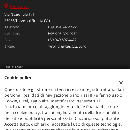
Mercauto
Via Nazionale 171
36056 Tezze sul Brenta (VI)
Telefono:
+39 049 597 4422
Cellulare:
+39 329 273 2302
Fax:
+39 049 597 4422
Email:
info@mercauto2.com
Dati fiscali:
ALLES DI INVERSO LORENZO
Cookie policy
Via Nazionale, 171 PD - 36056 Tezze sul Brenta
C.F/P.IVA:
03514030240
Questo sito e gli strumenti terzi in esso integrati trattano dati
Registro delle imprese:
PD
personali (es. dati di navigazione o indirizzi IP) e fanno uso di
Cookie, Pixel, Tag o altri identificatori necessari al
funzionamento e al raggiungimento delle finalità descritte
nella cookie policy, tra cui miglioramento della funzionalità
del sito e pubblicità personalizzata. Cliccando sul pulsante
Accetta tutto, dichiari di accettare l'uso di queste tecnologie.
In alternativa, puoi personalizzare le tue scelte utilizzando