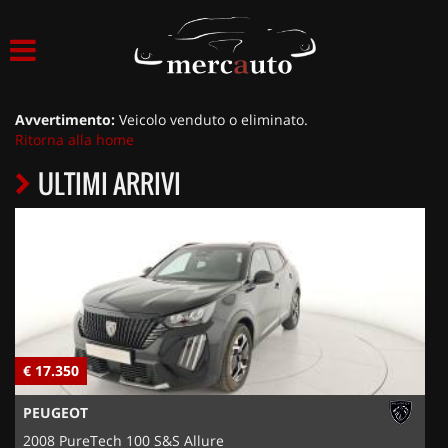
HOME
LISTA VEICOLI
Avvertimento:
Veicolo venduto o eliminato.
Ritorna alla home
ACQUISTIAMO USATO
ULTIMI ARRIVI
ASSISTENZA
NOLEGGIO AUTO
NOLEGGIO LUNGO TERMINE
€ 17.350
€
NOLEGGIO BREVE TERMINE
PEUGEOT
CONTATTI
2008 PureTech 100 S&S Allure