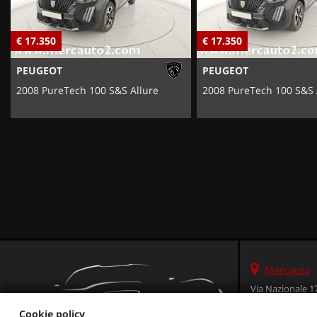
€ 17.350
€ 17.350
PEUGEOT
PEUGEOT
2008 PureTech 100 S&S Allure
2008 PureTech 100 S&S 
Mercauto
Via Nazionale 1
36056 Tezze sul 
Cookie policy