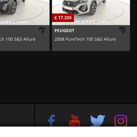
€ 17.350
€
PEUGEOT
ch 100 S&S Allure
2008 PureTech 100 S&S Allure
e sul Brenta