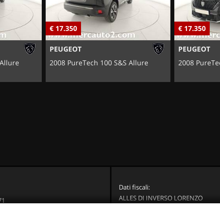
€ 17.350
€ 17.350
PEUGEOT
PEUGEOT
Allure
2008 PureTech 100 S&S Allure
2008 PureTe
Dati fiscali:
ALLES DI INVERSO LORENZO
71
Via Nazionale, 171 PD - 36056 Tezz
Brenta (VI)
C.F/P.IVA:
03514030240