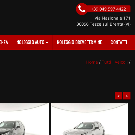
+39 049 597 4422
Via Nazionale 171
36056 Tezze sul Brenta (VI)
ENZA
NOLEGGIO AUTO
NOLEGGIO BREVE TERMINE
CONTATTI
Home
/
Tutti I Veicoli
/
<
>