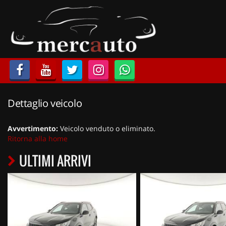
HOME
LISTA VEICOLI
ACQUISTIAMO USATO
Dettaglio veicolo
ASSISTENZA
Avvertimento:
Veicolo venduto o eliminato.
NOLEGGIO AUTO
Ritorna alla home
ULTIMI ARRIVI
NOLEGGIO LUNGO TERMINE
NOLEGGIO BREVE TERMINE
CONTATTI