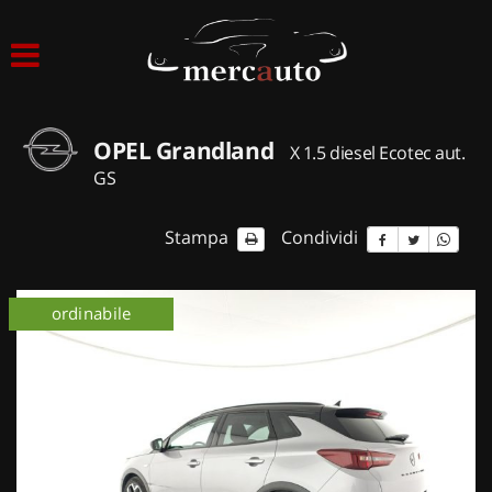
HOME
LISTA VEICOLI
OPEL Grandland
X 1.5 diesel Ecotec aut.
ACQUISTIAMO USATO
GS
ASSISTENZA
Stampa
Condividi
NOLEGGIO AUTO
ordinabile
NOLEGGIO LUNGO TERMINE
NOLEGGIO BREVE TERMINE
CONTATTI