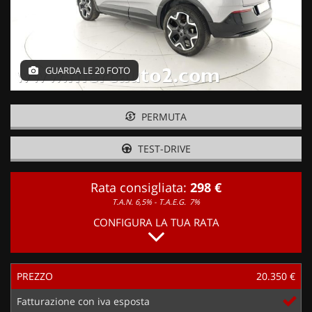
GUARDA LE 20 FOTO
PERMUTA
TEST-DRIVE
Rata consigliata:
298 €
T.A.N. 6,5% - T.A.E.G.
7%
CONFIGURA LA TUA RATA
PREZZO
20.350 €
Fatturazione con iva esposta