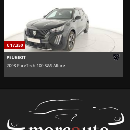
€ 17.350
€
PEUGEOT
2008 PureTech 100 S&S Allure