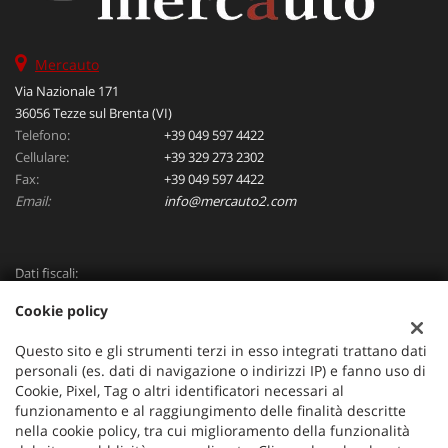
Mercauto
Via Nazionale 171
36056 Tezze sul Brenta (VI)
Telefono:
+39 049 597 4422
Cellulare:
+39 329 273 2302
Fax:
+39 049 597 4422
Email:
info@mercauto2.com
Dati fiscali:
ALLES DI INVERSO LORENZO
Cookie policy
Via Nazionale, 171 PD - 36056 Tezze sul Brenta
C.F/P.IVA:
03514030240
Questo sito e gli strumenti terzi in esso integrati trattano dati
Registro delle imprese:
PD
personali (es. dati di navigazione o indirizzi IP) e fanno uso di
Cookie, Pixel, Tag o altri identificatori necessari al
funzionamento e al raggiungimento delle finalità descritte
nella cookie policy, tra cui miglioramento della funzionalità