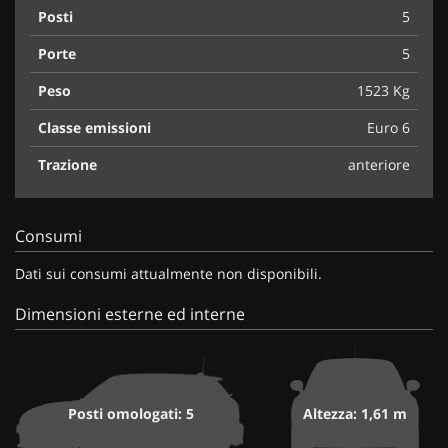
Posti
5
Porte
5
Peso
1523 Kg
Classe emissioni
Euro 6
Trazione
anteriore
Consumi
Dati sui consumi attualmente non disponibili.
Dimensioni esterne ed interne
Posti omologati: 5
Altezza: 1,61 m