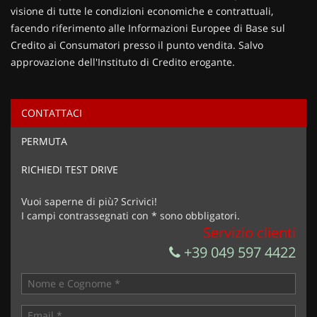
visione di tutte le condizioni economiche e contrattuali,
facendo riferimento alle Informazioni Europee di Base sul
Credito ai Consumatori presso il punto vendita. Salvo
approvazione dell'Instituto di Credito erogante.
CONTATTACI
Ho letto e accetto
l'informativa privacy
*
PERMUTA
Acconsento al trattamento dei miei dati per finalità di
marketing
RICHIEDI TEST DRIVE
Invia la tua richiesta
Vuoi saperne di più? Scrivici!
I campi contrassegnati con * sono obbligatori.
Servizio clienti
+39 049 597 4422