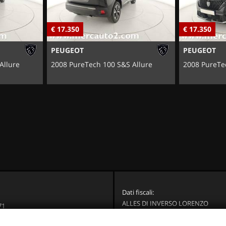
€ 17.350
€ 17.350
PEUGEOT
PEUGEOT
Allure
2008 PureTech 100 S&S Allure
2008 PureTe
Dati fiscali:
ALLES DI INVERSO LORENZO
71
Via Nazionale, 171 PD - 36056 Tezz
Brenta (VI)
C.F/P.IVA:
03514030240