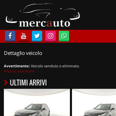
HOME
LISTA VEICOLI
ACQUISTIAMO USATO
Dettaglio veicolo
ASSISTENZA
Avvertimento:
Veicolo venduto o eliminato.
NOLEGGIO AUTO
Ritorna alla home
ULTIMI ARRIVI
NOLEGGIO LUNGO TERMINE
NOLEGGIO BREVE TERMINE
CONTATTI