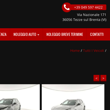
+39 049 597 4422
Via Nazionale 171
36056 Tezze sul Brenta (VI)
ENZA
NOLEGGIO AUTO
NOLEGGIO BREVE TERMINE
CONTATTI
Home
/
Tutti I Veicoli
/
<
>