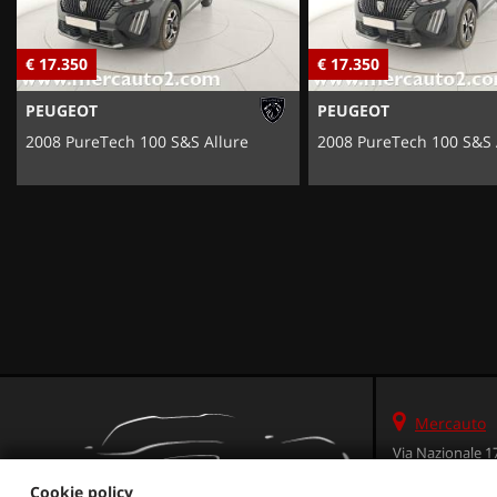
€ 17.350
€ 17.350
PEUGEOT
PEUGEOT
2008 PureTech 100 S&S Allure
2008 PureTech 100 S&S 
Mercauto
Via Nazionale 1
36056 Tezze sul 
Cookie policy