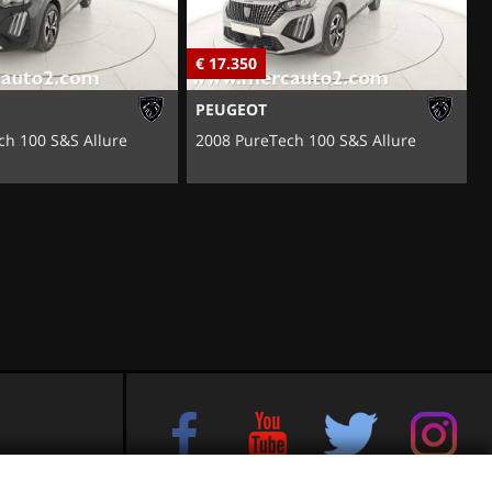
€ 17.350
€
PEUGEOT
ch 100 S&S Allure
2008 PureTech 100 S&S Allure
e sul Brenta