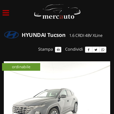
HOME
LISTA VEICOLI
HYUNDAI Tucson
1.6 CRDI 48V XLine
ACQUISTIAMO USATO
Stampa
Condividi
ASSISTENZA
ordinabile
NOLEGGIO AUTO
NOLEGGIO LUNGO TERMINE
NOLEGGIO BREVE TERMINE
CONTATTI