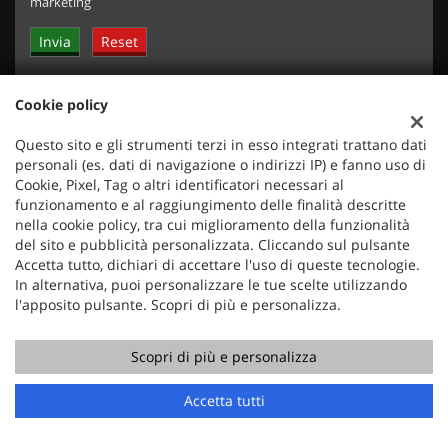
marketing
Cookie policy
ULTIMI ARRIVI
Questo sito e gli strumenti terzi in esso integrati trattano dati
personali (es. dati di navigazione o indirizzi IP) e fanno uso di
Cookie, Pixel, Tag o altri identificatori necessari al
funzionamento e al raggiungimento delle finalità descritte
nella cookie policy, tra cui miglioramento della funzionalità
del sito e pubblicità personalizzata. Cliccando sul pulsante
Accetta tutto, dichiari di accettare l'uso di queste tecnologie.
In alternativa, puoi personalizzare le tue scelte utilizzando
l'apposito pulsante. Scopri di più e personalizza.
€ 17.350
€
Scopri di più e personalizza
PEUGEOT
Chiama
Contatta un consulente
Accetta tutti
2008 PureTech 100 S&S Allure