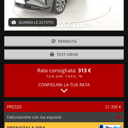
GUARDA LE 22 FOTO
PERMUTA
TEST-DRIVE
Rata consigliata:
313 €
T.A.N. 6,5% - T.A.E.G.
7%
CONFIGURA LA TUA RATA
PREZZO
21.350 €
Fatturazione con iva esposta
PRENOTALA ORA