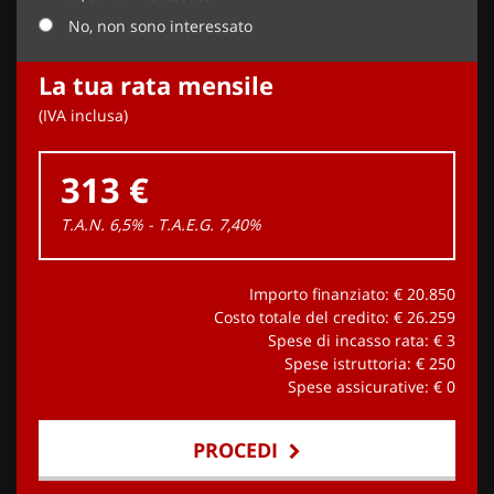
No, non sono interessato
La tua rata mensile
(IVA inclusa)
313 €
T.A.N. 6,5% - T.A.E.G.
7,40
%
Importo finanziato: €
20.850
Costo totale del credito: €
26.259
Spese di incasso rata: €
3
Spese istruttoria: €
250
Spese assicurative: €
0
PROCEDI