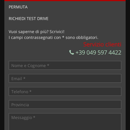
Ho letto e accetto
l'informativa privacy
*
PERMUTA
Acconsento al trattamento dei miei dati per finalità di
marketing
RICHIEDI TEST DRIVE
Invia la tua richiesta
Vuoi saperne di più? Scrivici!
I campi contrassegnati con * sono obbligatori.
Servizio clienti
+39 049 597 4422