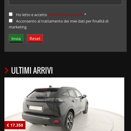
Ho letto e accetto
l'informativa privacy
*
Acconsento al trattamento dei miei dati per finalità di
marketing
ULTIMI ARRIVI
€ 17.350
€