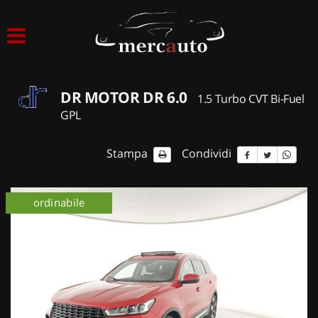
HOME
LISTA VEICOLI
DR MOTOR DR 6.0
1.5 Turbo CVT Bi-Fuel
ACQUISTIAMO USATO
GPL
ASSISTENZA
Stampa
Condividi
NOLEGGIO AUTO
ordinabile
NOLEGGIO LUNGO TERMINE
NOLEGGIO BREVE TERMINE
CONTATTI