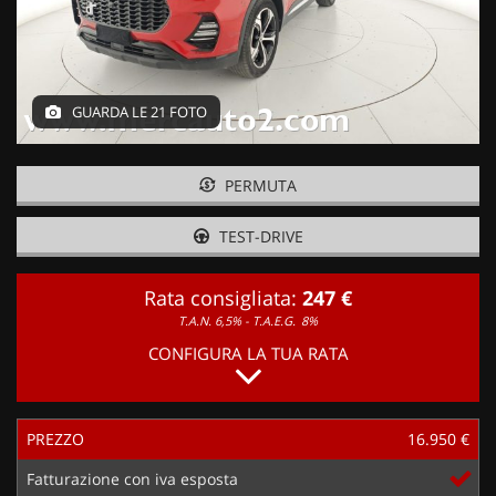
GUARDA LE 21 FOTO
PERMUTA
TEST-DRIVE
Rata consigliata:
247 €
T.A.N. 6,5% - T.A.E.G.
8%
CONFIGURA LA TUA RATA
PREZZO
16.950 €
Fatturazione con iva esposta