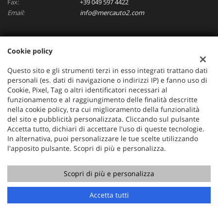
Fax:
+39 049 597 4422
Email:
info@mercauto2.com
Dati fiscali:
Cookie policy
ALLES DI INVERSO LORENZO
Via Nazionale, 171 PD - 36056 Tezze sul Brenta
Questo sito e gli strumenti terzi in esso integrati trattano dati
C.F/P.IVA:
03514030240
personali (es. dati di navigazione o indirizzi IP) e fanno uso di
Cookie, Pixel, Tag o altri identificatori necessari al
Registro delle imprese:
PD
funzionamento e al raggiungimento delle finalità descritte
nella cookie policy, tra cui miglioramento della funzionalità
del sito e pubblicità personalizzata. Cliccando sul pulsante
Accetta tutto, dichiari di accettare l'uso di queste tecnologie.
In alternativa, puoi personalizzare le tue scelte utilizzando
l'apposito pulsante. Scopri di più e personalizza.
Scopri di più e personalizza
Copyright © 2026 GestionaleAuto.com S.r.l., Tutti i diritti
Accetta tutti
riservati -
Leggi l'informativa sulla privacy
-
Cookie Policy
Sito creato da:
GestionaleAuto.com