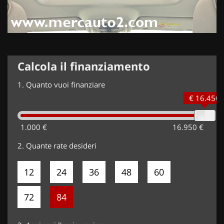
Calcola il finanziamento
1.
Quanto vuoi finanziare
€ 16.450
1.000 €
16.950 €
2.
Quante rate desideri
12
24
36
48
60
72
84