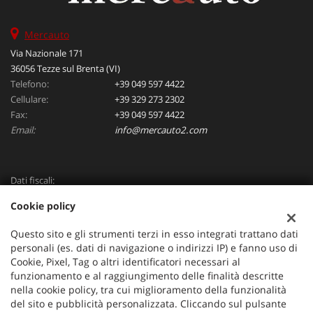
Mercauto
Via Nazionale 171
36056 Tezze sul Brenta (VI)
Telefono:
+39 049 597 4422
Cellulare:
+39 329 273 2302
Fax:
+39 049 597 4422
Email:
info@mercauto2.com
Dati fiscali:
ALLES DI INVERSO LORENZO
Cookie policy
Via Nazionale, 171 PD - 36056 Tezze sul Brenta
C.F/P.IVA:
03514030240
Questo sito e gli strumenti terzi in esso integrati trattano dati
Registro delle imprese:
PD
personali (es. dati di navigazione o indirizzi IP) e fanno uso di
Cookie, Pixel, Tag o altri identificatori necessari al
funzionamento e al raggiungimento delle finalità descritte
nella cookie policy, tra cui miglioramento della funzionalità
del sito e pubblicità personalizzata. Cliccando sul pulsante