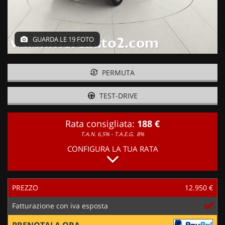
GUARDA LE 19 FOTO
PERMUTA
TEST-DRIVE
Rata consigliata:
188 €
T.A.N. 6,5% - T.A.E.G.
8%
CONFIGURA LA TUA RATA
PREZZO
12.950 €
Fatturazione con iva esposta
PRENOTALA ORA