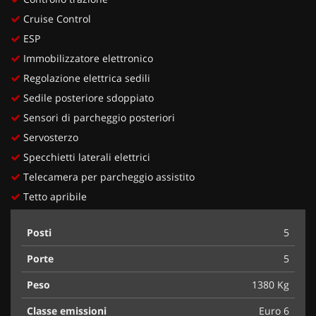
Cruise Control
ESP
Immobilizzatore elettronico
Regolazione elettrica sedili
Sedile posteriore sdoppiato
Sensori di parcheggio posteriori
Servosterzo
Specchietti laterali elettrici
Telecamera per parcheggio assistito
Tetto apribile
Posti
5
Porte
5
Peso
1380 Kg
Classe emissioni
Euro 6