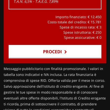
T.A.N. 6,5% - T.A.E.G.
7,89
%
Importo finanziato: €
12.450
Costo totale del credito: €
15.781
Spese di incasso rata: €
3
Spese istruttoria: €
250
Spese assicurative: €
0
PROCEDI
Contattaci
Messaggio pubblicitario con finalità promozionale. I valori in
tabella sono indicativi e IVA inclusa. La rata finanziaria è
comprensiva di spese RID. Offerta valida per il mese in corso.
Salvo approvazione dell'istituto di credito erogante. Al fine di
gestire le tue spese in modo responsabile e di conoscere
eventuali altre offerte disponibili, l'Istituto di Credito erogante
ti ricorda, prima di sottoscrivere il contratto, di prendere
visione di tutte le condizioni economiche e contrattuali,