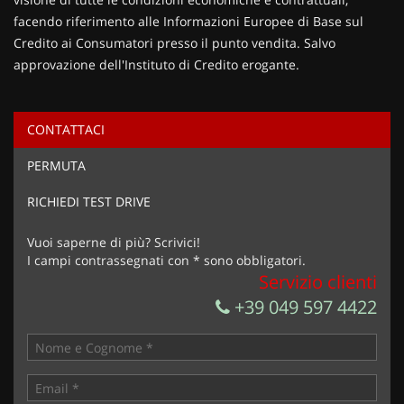
facendo riferimento alle Informazioni Europee di Base sul
Credito ai Consumatori presso il punto vendita. Salvo
approvazione dell'Instituto di Credito erogante.
CONTATTACI
Ho letto e accetto
l'informativa privacy
*
PERMUTA
Acconsento al trattamento dei miei dati per finalità di
marketing
RICHIEDI TEST DRIVE
Invia la tua richiesta
Vuoi saperne di più? Scrivici!
I campi contrassegnati con * sono obbligatori.
Servizio clienti
+39 049 597 4422