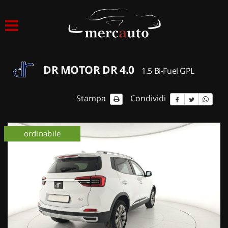
HOME
LISTA VEICOLI
DR MOTOR DR 4.0
1.5 Bi-Fuel GPL
ACQUISTIAMO USATO
Stampa
Condividi
ASSISTENZA
ordinabile
NOLEGGIO AUTO
NOLEGGIO LUNGO TERMINE
NOLEGGIO BREVE TERMINE
CONTATTI