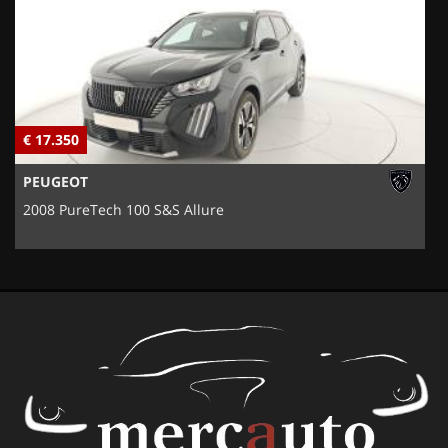
€ 17.350
€
PEUGEOT
2008 PureTech 100 S&S Allure