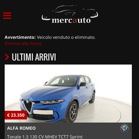
HOME
LISTA VEICOLI
Avvertimento:
Veicolo venduto o eliminato.
Ritorna alla home
ACQUISTIAMO USATO
ULTIMI ARRIVI
ASSISTENZA
NOLEGGIO AUTO
NOLEGGIO LUNGO TERMINE
€ 23.350
€
NOLEGGIO BREVE TERMINE
ALFA ROMEO
CONTATTI
Tonale 1.5 130 CV MHEV TCT7 Sprint
T