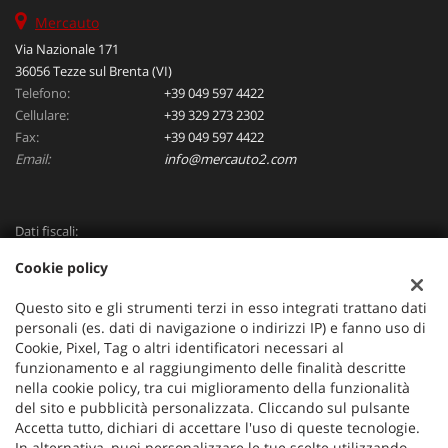
Mercauto
Via Nazionale 171
36056 Tezze sul Brenta (VI)
Telefono:
+39 049 597 4422
Cellulare:
+39 329 273 2302
Fax:
+39 049 597 4422
Email:
info@mercauto2.com
Dati fiscali:
ALLES DI INVERSO LORENZO
Cookie policy
Via Nazionale, 171 PD - 36056 Tezze sul Brenta
C.F/P.IVA:
03514030240
Questo sito e gli strumenti terzi in esso integrati trattano dati
Registro delle imprese:
PD
personali (es. dati di navigazione o indirizzi IP) e fanno uso di
Cookie, Pixel, Tag o altri identificatori necessari al
funzionamento e al raggiungimento delle finalità descritte
nella cookie policy, tra cui miglioramento della funzionalità
del sito e pubblicità personalizzata. Cliccando sul pulsante
Accetta tutto, dichiari di accettare l'uso di queste tecnologie.
In alternativa, puoi personalizzare le tue scelte utilizzando