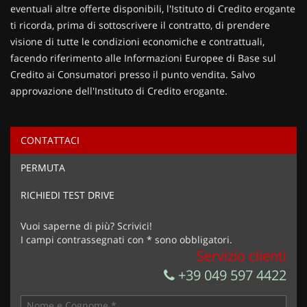
eventuali altre offerte disponibili, l'Istituto di Credito erogante
ti ricorda, prima di sottoscrivere il contratto, di prendere
visione di tutte le condizioni economiche e contrattuali,
facendo riferimento alle Informazioni Europee di Base sul
Credito ai Consumatori presso il punto vendita. Salvo
approvazione dell'Instituto di Credito erogante.
CONTATTACI
Ho letto e accetto
l'informativa privacy
*
PERMUTA
Acconsento al trattamento dei miei dati per finalità di
marketing
RICHIEDI TEST DRIVE
Invia la tua richiesta
Vuoi saperne di più? Scrivici!
I campi contrassegnati con * sono obbligatori.
Servizio clienti
+39 049 597 4422