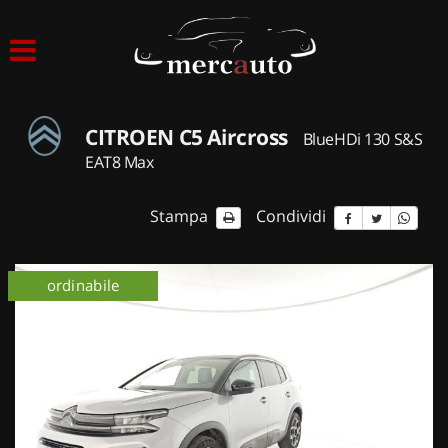
HOME
LISTA VEICOLI
CITROEN C5 Aircross
BlueHDi 130 S&S
ACQUISTIAMO USATO
EAT8 Max
ASSISTENZA
Stampa
Condividi
NOLEGGIO AUTO
ordinabile
NOLEGGIO LUNGO TERMINE
NOLEGGIO BREVE TERMINE
CONTATTI