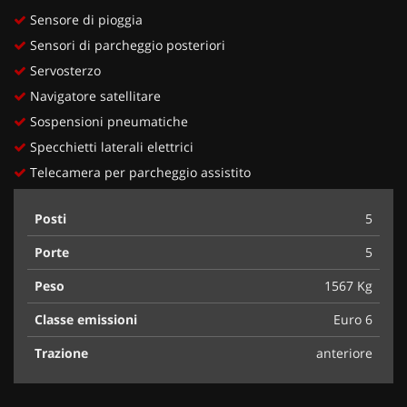
Sensore di pioggia
Sensori di parcheggio posteriori
Servosterzo
Navigatore satellitare
Sospensioni pneumatiche
Specchietti laterali elettrici
Telecamera per parcheggio assistito
Posti
5
Porte
5
Peso
1567 Kg
Classe emissioni
Euro 6
Trazione
anteriore