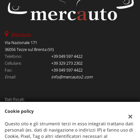
Mercauto
Via Nazionale 171
36056 Tezze sul Brenta (VI)
Telefono:
+39 049 597 4422
Cellulare:
+39 329 273 2302
Fax:
+39 049 597 4422
Email:
info@mercauto2.com
Dati fiscali:
ALLES DI INVERSO LORENZO
Cookie policy
Via Nazionale, 171 PD - 36056 Tezze sul Brenta
C.F/P.IVA:
03514030240
Questo sito e gli strumenti terzi in esso integrati trattano dati
Registro delle imprese:
PD
personali (es. dati di navigazione o indirizzi IP) e fanno uso di
Cookie, Pixel, Tag o altri identificatori necessari al