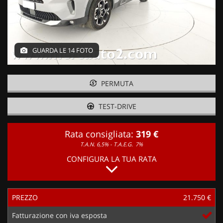
GUARDA LE 14 FOTO
PERMUTA
TEST-DRIVE
Rata consigliata:
319 €
T.A.N. 6,5% - T.A.E.G.
7%
CONFIGURA LA TUA RATA
PREZZO
21.750 €
Fatturazione con iva esposta