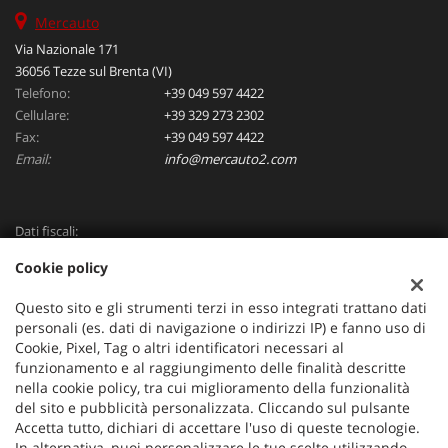
Mercauto
Via Nazionale 171
36056 Tezze sul Brenta (VI)
Telefono:
+39 049 597 4422
Cellulare:
+39 329 273 2302
Fax:
+39 049 597 4422
Email:
info@mercauto2.com
Dati fiscali:
ALLES DI INVERSO LORENZO
Cookie policy
Via Nazionale, 171 PD - 36056 Tezze sul Brenta
C.F/P.IVA:
03514030240
Questo sito e gli strumenti terzi in esso integrati trattano dati
Registro delle imprese:
PD
personali (es. dati di navigazione o indirizzi IP) e fanno uso di
Cookie, Pixel, Tag o altri identificatori necessari al
funzionamento e al raggiungimento delle finalità descritte
nella cookie policy, tra cui miglioramento della funzionalità
del sito e pubblicità personalizzata. Cliccando sul pulsante
Accetta tutto, dichiari di accettare l'uso di queste tecnologie.
In alternativa, puoi personalizzare le tue scelte utilizzando