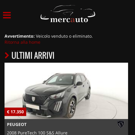
HOME
LISTA VEICOLI
Avvertimento:
Veicolo venduto o eliminato.
Ritorna alla home
ACQUISTIAMO USATO
ULTIMI ARRIVI
ASSISTENZA
NOLEGGIO AUTO
NOLEGGIO LUNGO TERMINE
€ 17.350
€
NOLEGGIO BREVE TERMINE
PEUGEOT
CONTATTI
2008 PureTech 100 S&S Allure